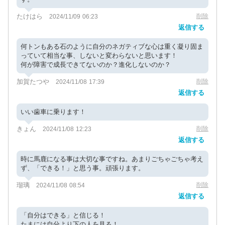
たけはら
削除
2024/11/09 06:23
返信する
何トンもある石のように自分のネガティブな心は重く凝り固ま
っていて相当な事、しないと変わらないと思います！
何が障害で成長できてないのか？進化しないのか？
加賀たつや
削除
2024/11/08 17:39
返信する
いい歯車に乗ります！
きょん
削除
2024/11/08 12:23
返信する
時に馬鹿になる事は大切な事ですね。あまりごちゃごちゃ考え
ず、「できる！」と思う事。頑張ります。
瑠璃
削除
2024/11/08 08:54
返信する
「自分はできる」と信じる！
たまには自分より下の人を見る！