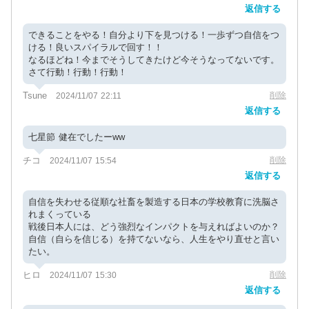
返信する
できることをやる！自分より下を見つける！一歩ずつ自信をつ
ける！良いスパイラルで回す！！
なるほどね！今までそうしてきたけど今そうなってないです。
さて行動！行動！行動！
Tsune
削除
2024/11/07 22:11
返信する
七星節 健在でしたーww
チコ
削除
2024/11/07 15:54
返信する
自信を失わせる従順な社畜を製造する日本の学校教育に洗脳さ
れまくっている
戦後日本人には、どう強烈なインパクトを与えればよいのか？
自信（自らを信じる）を持てないなら、人生をやり直せと言い
たい。
ヒロ
削除
2024/11/07 15:30
返信する