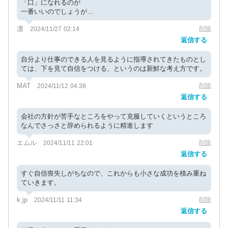
「口」になれるのが
一番いいのでしょうが…
凛
削除
2024/11/27 02:14
返信する
自分より仕事のできる人を見るように指導されてきたものとし
ては、下を見て自信をつける、というのは新鮮な考え方です。
MAT
削除
2024/11/12 04:38
返信する
会社の方針が苦手なところをやって克服していくというところ
なんでさっさと辞められるように精進します
エムル
削除
2024/11/11 22:01
返信する
すぐ自信喪失しがちなので、これからも小さな成功を積み重ね
ていきます。
k.jp
削除
2024/11/11 11:34
返信する