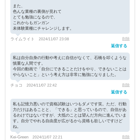
また、
色んな業種の裏側が見れて
とても勉強になるので、
これからもガンガン
未体験業種にチャレンジします。
ライムライト
削除
2024/11/07 23:08
返信する
私は自分自身の行動や考えに自信がなくて、石橋を叩くような
慎重な人間です。
今回の動画で「自分にできることだけをやり、できないことは
やらないこと」という考え方は非常に勉強になりました。
チョコ
削除
2024/11/07 22:42
返信する
私も記憶力悪いので資格試験はいつもダメです笑。ただ、行動
力だけはあることと、「できる」と思っているので、自信があ
るわけではないですが、大抵のことは望んだ方向に進んでいま
す。自分でやれる自由度が広がるから資格も欲しいですけど
ね。
Kei-Green
削除
2024/11/07 22:21