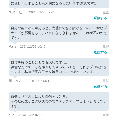
に優しく出来ることも大切になると思います(意見です)。
スヌーピー
削除
2024/12/03 02:41
返信する
自分の能力から考えると、完璧にできる訳がないのに、変なプ
ライドが邪魔をして、バカになりきれません。これが私の欠点
です。
Paris
削除
2024/12/02 10:47
返信する
自信を持つことはとても大切ですね。
得意なんですことを徹底してやっていくと、それがプロ級にな
ります。私は得意な手芸を毎日コツコツ続けています。
華ちゃん
削除
2024/12/02 06:13
返信する
自分より下の人により自信をつける。
今の勤め先がこの状態なのでステップアップしようと考えてい
ます。
sun
削除
2024/12/02 02:05