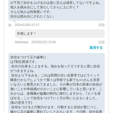
が下見て自分を上げるのは逆に言えば成長してないですよね。
他人を踏み台にして安心してさらに上に行く？
そんな知人は性格悪いです。
自分は踏み台にされたくない。
あ
削除
2024/12/03 07:27
共感します！
hiromasa
削除
2025/01/23 15:26
返信する
自信をつけて正の歯車に
は7割位賛成です。
·自分の出来ることをする。強みを知ってそうすると更に自信
がつきますよね。
·自分より下をみる。これは民間の古い企業等ではピラミッド
構造だからでしょうか？我々は学校でも家でも○○さんを見習
いなさいと教育されてきました。その事が日本の若者の自信が
無いことや幸福感が小さいことに影響していると思います。こ
れからは、多職種が協働の時代に移行しますから、｢人々を喜
ばせる」ことで自信をつけていく方が良いとおもいました。
(私の意見です)
·自信をつけると行動力がます。行動すると自信が更につく。
確かに正の歯車に乗れていくとおもいます。その時、自分自身