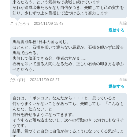
来るだろう」という気持ちで挑戦し続けています
それが達成出来たらかなり自信がつき、失敗しても己の実力を
知り、少しずつ上を目指して近づけるよう努力します
こうたろう
削除
2024/11/09 15:43
返信する
馬鹿養成学校‼️日本の国も同じ。
ほとんど、石橋を叩いて渡らない馬鹿か、石橋を叩かずに渡る
馬鹿で占める。
失敗して修正できる分、後者の方がまし。
石橋を叩いて渡る人間になるため、正しい石橋の叩き方を学ぶ
べきだろう。
だいすけ
削除
2024/11/09 08:27
返信する
自分は、「ポンコツ」なんだから・・・と、思っていると
何かうまくいかないことがあっても、失敗しても、「こんなも
んだな」仕方ない、と
自分を許せるようになってきます。
そうすると落ち込まないし、次への行動のきっかけにもなりそ
うです。
結果、気づくと自分に自信が持てるようになってくる気がしま
す。