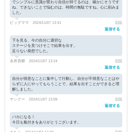
でシンプルに意識が変わり自信が持てるのは、確かにそうです
ね、できないことで悩むのは、時間の無駄ですね。心に刻みま
した。
ビッグママ
削除
2024/11/07 13:41
返信する
下を見る、今の自分に適切な
ステージを見つけそこで結果を出す。
足りない発想でした。
永井吾郷
削除
2024/11/07 13:24
返信する
自分が得意なことに集中して行動し、自分が不得意なことはや
らずに人にやってもらうことで、結果を出すことができると理
解しました。
ヤンクー
削除
2024/11/07 13:09
返信する
バカになる！
今日も氣付きをありがとうございます。
削除