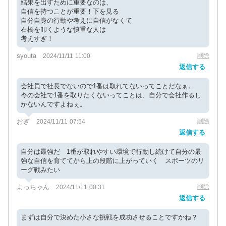
結果を出すために重要なのは、
自信を持つことが重要！下を見る
自分自身の行動や考えに自信がなくて
石橋を叩くような慎重な人は
考えすぎ！
syouta
削除
2024/11/11 11:00
返信する
会社員で社長でないので1番は取れてないってことだなぁ。
今の会社で1番を取りたくないってことは、自分で会社作るし
かないんですよねぇ。
おぎ
削除
2024/11/11 07:54
返信する
自分は最強だ 1番が取れやすい環境で行動し続けて自分の最
強な自信を育ててから上の段階に上がっていく スポーツのリ
ーグ戦みたい
よっちゃん
削除
2024/11/11 00:31
返信する
まずは自分で決めた小さな挑戦を成功させることですかね？