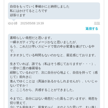
自信をもっていく事確かにと納得しました
私にはかけてるところです
頑張ります
ゆか姉
削除
2025/05/08 19:39
返信する
素晴らしい発想だと思います。
一瞬ネガティブなイメージかなと思いましたが、
もう、これだけ早いスピードで世の中が変遷を遂げている中
で、
オタオタしている時間もないのかなと、最近感じております。
生きていれば、誰でも（私はそう感じておりますが・・・）、
一度や二度の修羅場を
経験しているわけで、次に自分が心地よく、自信を持って（感
じて）前向きに
進んでゆくことは（異論があるかもしれませんが）、いいじゃ
ないですか！
と、こころから、共感することができました。
今までに、自分にはない発想だった面もございますが、発想を
切り替えて、
少しでも前向きに、前進すべく、そのような思いで、まい進し