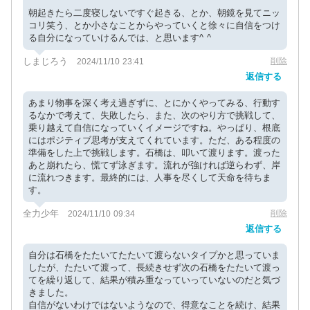
朝起きたら二度寝しないですぐ起きる、とか、朝鏡を見てニッ
コリ笑う、とか小さなことからやっていくと徐々に自信をつけ
る自分になっていけるんでは、と思います^ ^
しまじろう
削除
2024/11/10 23:41
返信する
あまり物事を深く考え過ぎずに、とにかくやってみる、行動す
るなかで考えて、失敗したら、また、次のやり方で挑戦して、
乗り越えて自信になっていくイメージですね。やっぱり、根底
にはポジティブ思考が支えてくれています。ただ、ある程度の
準備をした上で挑戦します。石橋は、叩いて渡ります。渡った
あと崩れたら、慌てず泳ぎます。流れが強ければ逆らわず、岸
に流れつきます。最終的には、人事を尽くして天命を待ちま
す。
全力少年
削除
2024/11/10 09:34
返信する
自分は石橋をたたいてたたいて渡らないタイプかと思っていま
したが、たたいて渡って、長続きせず次の石橋をたたいて渡っ
てを繰り返して、結果が積み重なっていっていないのだと気づ
きました。
自信がないわけではないようなので、得意なことを続け、結果