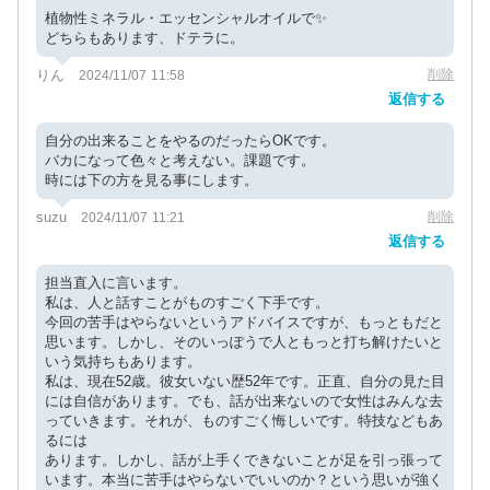
植物性ミネラル・エッセンシャルオイルで✨
どちらもあります、ドテラに。
りん
削除
2024/11/07 11:58
返信する
自分の出来ることをやるのだったらOKです。
バカになって色々と考えない。課題です。
時には下の方を見る事にします。
suzu
削除
2024/11/07 11:21
返信する
担当直入に言います。
私は、人と話すことがものすごく下手です。
今回の苦手はやらないというアドバイスですが、もっともだと
思います。しかし、そのいっぽうで人ともっと打ち解けたいと
いう気持ちもあります。
私は、現在52歳。彼女いない歴52年です。正直、自分の見た目
には自信があります。でも、話が出来ないので女性はみんな去
っていきます。それが、ものすごく悔しいです。特技などもあ
るには
あります。しかし、話が上手くできないことが足を引っ張って
います。本当に苦手はやらないでいいのか？という思いが強く