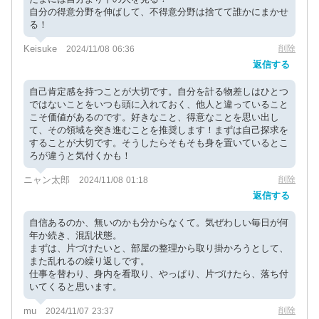
自分の得意分野を伸ばして、不得意分野は捨てて誰かにまかせ
る！
Keisuke
削除
2024/11/08 06:36
返信する
自己肯定感を持つことが大切です。自分を計る物差しはひとつ
ではないことをいつも頭に入れておく、他人と違っていること
こそ価値があるのです。好きなこと、得意なことを思い出し
て、その領域を突き進むことを推奨します！まずは自己探求を
することが大切です。そうしたらそもそも身を置いているとこ
ろが違うと気付くかも！
ニャン太郎
削除
2024/11/08 01:18
返信する
自信あるのか、無いのかも分からなくて。気ぜわしい毎日が何
年か続き、混乱状態。
まずは、片づけたいと、部屋の整理から取り掛かろうとして、
また乱れるの繰り返しです。
仕事を替わり、身内を看取り、やっぱり、片づけたら、落ち付
いてくると思います。
mu
削除
2024/11/07 23:37