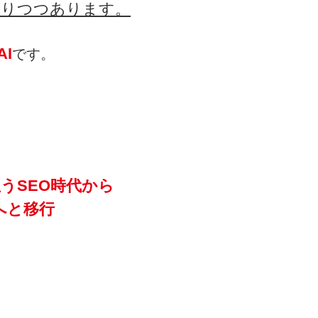
なりつつあります。
AI
です。
うSEO時代から
代へと移行