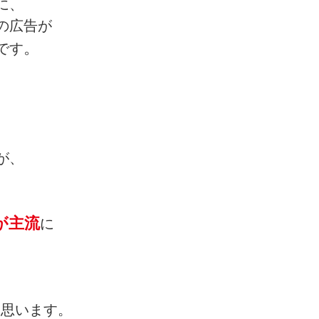
に、
の広告が
。
です
が、
、
が主流
に
。
ると思います。