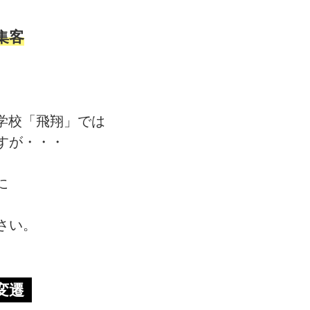
集客
学校「飛翔」では
すが・・・
に
さい。
変遷