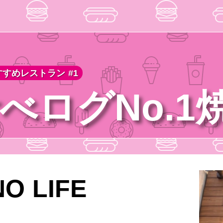
すめレストラン #1
べログNo.1
NO LIFE