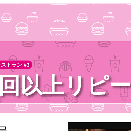
ストラン #3
00回以上リピ