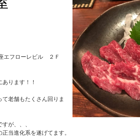
屋
 銀座エフローレビル ２Ｆ
にあります！！
って老舗もたくさん回りま
ですが、、、
の正当進化系を遂げてます。