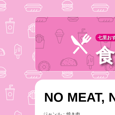
七里おす
食
NO MEAT, 
ジャンル：焼き肉