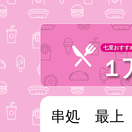
七里おすすめ
１
串処 最上