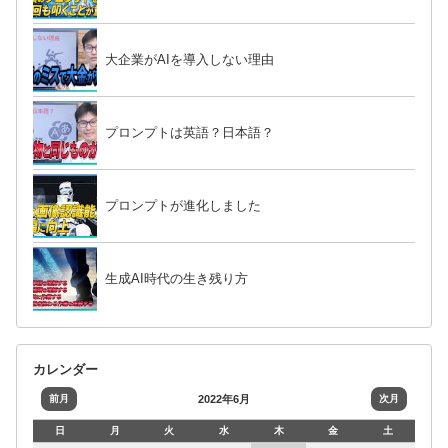
大企業がAIを導入しない理由
プロンプトは英語？日本語？
プロンプトが進化しました
生成AI時代の生き残り方
カレンダー
前月
2022年6月
次月
日
月
火
水
木
金
土