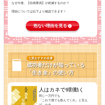
なぜ今後、【自衛隊員】が絶滅するのか？
理由については以下より確認できます！
危ない理由を見る
七里おすすめ名著
成功者だけが知っている
「生き金」の使い方
人はカネで9割動く
同じ一万円でも
「これで酒でも飲んでくれ」と言え
ば、ケチ