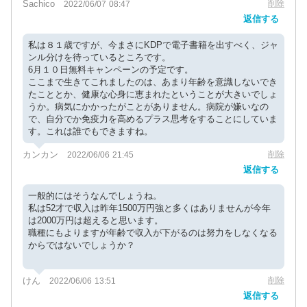
Sachico
削除
2022/06/07 08:47
返信する
私は８１歳ですが、今まさにKDPで電子書籍を出すべく、ジャ
ンル分けを待っているところです。
6月１０日無料キャンペーンの予定です。
ここまで生きてこれましたのは、あまり年齢を意識しないでき
たこととか、健康な心身に恵まれたということが大きいでしょ
うか。病気にかかったがことがありません。病院が嫌いなの
で、自分でか免疫力を高めるプラス思考をすることにしていま
す。これは誰でもできますね。
カンカン
削除
2022/06/06 21:45
返信する
一般的にはそうなんでしょうね。
私は52才で収入は昨年1500万円強と多くはありませんが今年
は2000万円は超えると思います。
職種にもよりますが年齢で収入が下がるのは努力をしなくなる
からではないでしょうか？
けん
削除
2022/06/06 13:51
返信する