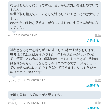
なるほどたしかにそうですね。若いかたの方が発注しやすいで
すよね。
各世代取り揃えてチームとして対応していくというのは大切で
すね。
若いかたの柔軟な発想は、感心しますしね。七里さん勉強にな
りました。
e-
削除
2022/06/06 13:49
返信する
財産となるものを持たずに43才にして3才の子供がおります。
思考は柔軟にとは思うのですが、年齢なのか体がついていか
ず、子育てとお金稼ぎの基盤は若いうちにやっとけば...当時は
何も分からなかったなと思う今日このごろです。(今も分かっ
ていませんが...)これからも学ばせて頂きます。いつも学びを
ありがとうございます。
サンボア
削除
2022/06/06 11:18
返信する
年齢を重ねても柔軟さが必要ですね。
にゃん。
削除
2022/06/06 11:03
返信する