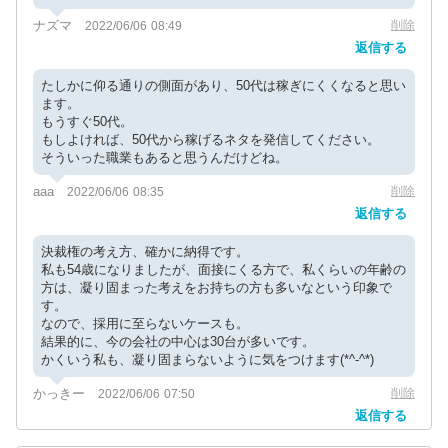
ナズマ
削除
2022/06/06 08:49
返信する
たしかに仰る通りの側面があり、50代は稼ぎにくくなると思い
ます。
もうすぐ50代。
もしよければ、50代から稼げるネタを発信してください。
そういった職業もあると思うんだけどね。
aaa
削除
2022/06/06 08:35
返信する
決裁権の考え方、確かに納得です。
私も54歳になりましたが、面接にくる方で、私くらいの年齢の
方は、凝り固まった考えをお持ちの方も多いなという印象で
す。
なので、採用に至らないケースも。
結果的に、今の会社の中心は30台が多いです。
かくいう私も、凝り固まらないように気をつけます(*^-^*)
かっきー
削除
2022/06/06 07:50
返信する