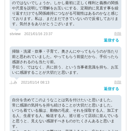
のではないでしょうか。しかし最初に正しく権利と義務の関係
や尺度を説明して理解をお互いにする、定期的に見直す事を繰
り返すだけでも関係維持につながる可能性はあるのかなと感じ
ております。私は、まだまだできていないので反省しておりま
す。気付きをありがとうございます。
stview
削除
2021/01/16 23:37
返信する
掃除・洗濯・炊事・子育て。奥さんにやってもらうのが当たり
前と思われていました。やってもらう前提だから、手伝ったら
感謝されるのも当たり前。
手伝う、ではなく、共に担う、という当事者意識を持ち、お互
いに感謝することが大切だと思います。
ふみ
削除
2021/01/14 08:13
返信する
自分を含めてこのようなことは気を付けたいと思いました。
常に感謝の気持ちを持ち続けることが大切だと思いました。
いつも着ている服は、動物の毛皮、それを採取する人、加工す
る人、生産する人、輸送する人、巡り巡って店頭に並んでいる
と思うと、見えない感謝すべきものがたくさんあると思いま
す。