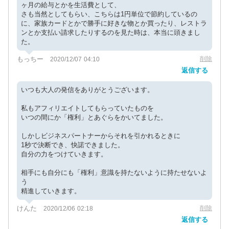
ヶ月の給与とかを生活費として、
さも当然としてもらい、こちらは1円単位で節約しているの
に、家族カードとかで勝手に好きな物とか買ったり、レストラ
ンとか支払い請求したりするのを見た時は、本当に頭きまし
た。
もっちー
削除
2020/12/07 04:10
返信する
いつも大人の発信をありがとうございます。
私もアフィリエイトしてもらっていたものを
いつの間にか「権利」とあぐらをかいてました。
しかしビジネスパートナーからそれを引かれるときに
1秒で決断でき、快諾できました。
自分の力をつけていきます。
相手にも自分にも「権利」意識を持たないように持たせないよ
う
精進していきます。
けんた
削除
2020/12/06 02:18
返信する