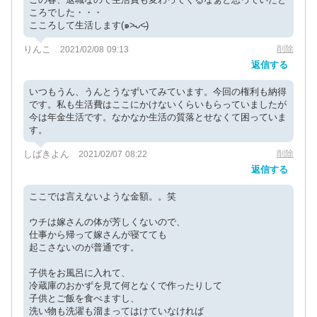
ころでした・・・
こころして生活します(๑˃̵ᴗ˂̵)
りんこ
削除
2021/02/08 09:13
返信する
いつもうん、うんとうなずいてみています。今回の権利も納得
です。私も生活費はここにかけないくらいもらっていましたが
今は年金生活です。なかなか生活の質落とせなくて困っていま
す。
しばきよん
削除
2021/02/07 08:22
返信する
ここでは言えないような金額。。笑
ウチは嫁さんの体が芳しくないので、
仕事から帰って嫁さんが寝てても
起こさないのが普通です。
子供をお風呂に入れて、
冷蔵庫のおかずを見て何となくで作ったりして
子供とご飯を食べますし、
洗い物も洗濯も溜まってはけていなければ