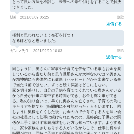
とって良い方法を検討し、未来への条件付けをすることで解決
できました。
Mai
削除
2021/03/09 05:25
返信する
権利と思われないよう布石を打つ！
なるほどなと思いました。
ガンマ先生
削除
2021/02/20 10:03
返信する
同じように、奥さんに家事や子育てを任せている事もお金を渡
しているから当たり前と思う旦那さんが大半なのでは？奥さん
が精神的にも肉体的にも健康（ハッピー）だから出来ている事
で当たり前ではない。ずっと続く保証はどこにもない。
家を切り盛りし、自分の子供を育ててくれている奥さんがいる
から自分が仕事に集中する時間ができ、お金も稼ぐ事ができ
る。私の知り合いは、早くに奥さんを亡くされ、子育ての為に
キャリアを捨てた（時間的に不可能だった）人もいますし、同
じように奥様を亡くした後、お金の力で子育てする人を雇い会
社の社長として仕事は続けられたものの、最終的に子供との関
係が上手く築けず家庭崩壊をした方も知っています。ようする
に、家や家族をきりもりする人がいるからこそ、仕事に費やす
時間が作れ、同時に子供との関係も良好に保ってくれていると