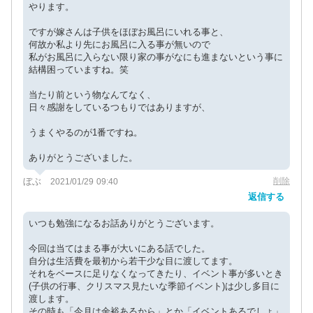
やります。
ですが嫁さんは子供をほぼお風呂にいれる事と、
何故か私より先にお風呂に入る事が無いので
私がお風呂に入らない限り家の事がなにも進まないという事に
結構困っていますね。笑
当たり前という物なんてなく、
日々感謝をしているつもりではありますが、
うまくやるのが1番ですね。
ありがとうございました。
ぼぶ
削除
2021/01/29 09:40
返信する
いつも勉強になるお話ありがとうございます。
今回は当てはまる事が大いにある話でした。
自分は生活費を最初から若干少な目に渡してます。
それをベースに足りなくなってきたり、イベント事が多いとき
(子供の行事、クリスマス見たいな季節イベント)は少し多目に
渡します。
その時も「今月は余裕あるから」とか「イベントあるでしょ」