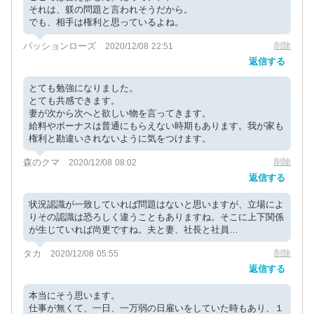
それは、躾の問題と言われそうだから。
でも、相手は権利と思っているよね。
パッションローズ
削除
2020/12/08 22:51
返信する
とても勉強になりました。
とても共感できます。
妻が次から次へと欲しい物を言ってきます。
給料やボーナスは普通にもらえない時期もあります。我が家も
権利と勘違いされないように気をつけます。
森のクマ
削除
2020/12/08 08:02
返信する
状況認識が一致していれば問題はないと思いますが、立場によ
りその認識は恐ろしく違うこともありますね。そこに上下関係
が生じていれば尚更ですね。夫と妻、社長と社員…
タカ
削除
2020/12/08 05:55
返信する
本当にそう思います。
仕事が無くて、一日、一万弱の日雇いをしていた時もあり、１