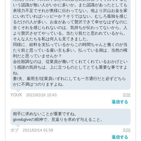
いう認識が無い人がいかに多いか。また認識があったとしても
表現力不足でそれが奥様に伝わってない。他より沢山お金を家
にいれていればハッピーか？そうではない。むしろ孤独を感じ
るだけの人が多い。お金があって贅沢できて幸せなはずなのに
全くそれを感じられないのは、気持ちが伝わってないから。人
より贅沢させてやっている。当たり前だと思われているから。
そんな人たちを私は何人も見てきました。
同様に、給料を支払っているからこの時間ちゃんと働くのが当
たり前と思っている雇い主も多い。払っている側は、当然の権
利だと思っていませんか？
会社順調なのは、従業員が働いてくれてくれているおかげとい
う感謝の気持ちは、上に立つものとしてとても重要な事ですよ
ね。
妻/夫、雇用主/従業員いずれにしても一方通行だと必ずどちら
かに不満はつのりますよね。
YOUX
削除
2021/02/16 10:43
返信する
相手に求めないことが重要ですね。
give&giveの精神で、見返りを求めず与えること。
ボブ
削除
2021/02/14 01:59
返信する