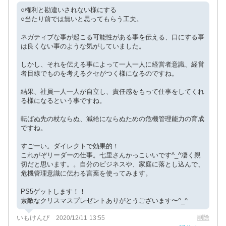
○権利と勘違いされない様にする
○当たり前では無いと思ってもらう工夫。
ネガティブな事が起こる可能性がある事を伝える、口にする事
は良くない事のような気がしていました。
しかし、それを伝える事によって一人一人に経営者意識、経営
者目線でものを考えるクセがつく様になるのですね。
結果、社員一人一人が自立し、責任感をもって仕事をしてくれ
る様になるという事ですね。
転ばぬ先の杖ならぬ、減給にならぬための危機管理能力の育成
ですね。
すごーい。ダイレクトで効果的！
これがぞリーダーの仕事。七里さんかっこいいです^_^凄く親
切だと思います。。自分のビジネスや、家庭に落とし込んで、
危機管理意識に伝わる言葉を使ってみます。
PS5ゲットします！！
素敵なクリスマスプレゼントありがとうございます〜^_^
いもけんぴ
削除
2020/12/11 13:55