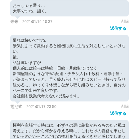
おっしゃる通り…
大事ですね…頷く。
未来
削除
2021/01/19 10:37
返信する
慣れは怖いですね。
景気によって変動すると臨機応変に生活を対応しないといけな
い。
後、
話は違いますが
個人的には給与は時給・日給・月給制ではなく
新聞配達のような1部の配達・チラシ入れ手数料・通勤手当・
が決まっていると、早く終わらせたければスピード持って取り
組めるし、ゆっくり休憩しながら取り組みたいときは、自分の
ペースで出来て良いです。
会社側も残業代考えないで済みます。
電池式
削除
2021/01/17 23:50
返信する
権利を主張する時には、必ずその裏に義務があるものだと私は
考えます。だから何かを考える時に、これだけの義務を果たし
ているのだからこれだけの権利を与えるべきだと感じてしまう