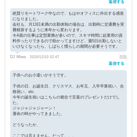
返信する
絶賛リモートワーク中なので、もはやオフィスに外出する感覚
になりました。
会社も、月13日未満の出勤体制の場合は、出勤時に交通費を実
費精算するように来年から変わります。
今A面の仕事は定型業務が多いので、スキマ時間に起業用の資
料作ったりできるので助かってますけど、週5日出勤しないと
いけなくなったら、しばらく慣らしの期間が必要そうです。
DJ Miwa
削除
2020/12/10 02:47
返信する
子供へのお小遣いがそうです。
子供の日、お誕生日、クリスマス、お年玉、入学卒業祝い、合
格祝い、etc.
今年の誕生祝いはこちらの都合で言葉のプレゼントだけでし
た。
ジャジャジャジャーン！
運命の時がやってきました。
どうなったか、
ここでは言えません。だって、、、