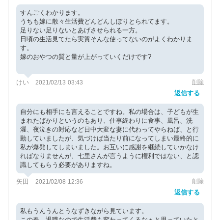
すんごくわかります。
うちも嫁に散々生活費どんどんしぼりとられてます。
足りない足りないとあげさせられる一方。
日頃の生活見てたら実質そんな使ってないのがよくわかりま
す。
嫁のおやつの質と量が上がっていくだけです?
けい
削除
2021/02/13 03:43
返信する
自分にも相手にも言えることですね。私の場合は、子どもが生
まれたばかりというのもあり、仕事終わりに食事、風呂、洗
濯、夜泣きの対応など日中大変な妻に代わってやらねば、と行
動していましたが、気づけば当たり前になってしまい最終的に
私が爆発してしまいました。お互いに感謝を継続していかなけ
ればなりませんが、七里さんが言うように権利ではない、と認
識してもらう必要がありますね。
矢田
削除
2021/02/08 12:36
返信する
私もうんうんとうなずきながら見ています。
この春、退職なので生活費も変わってくるなぁと思っていたと