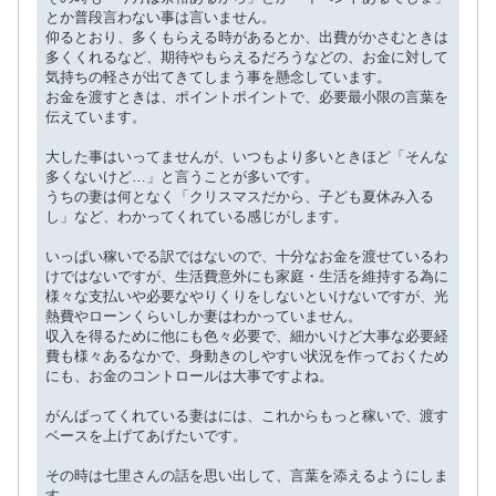
とか普段言わない事は言いません。
仰るとおり、多くもらえる時があるとか、出費がかさむときは
多くくれるなど、期待やもらえるだろうなどの、お金に対して
気持ちの軽さが出てきてしまう事を懸念しています。
お金を渡すときは、ポイントポイントで、必要最小限の言葉を
伝えています。
大した事はいってませんが、いつもより多いときほど「そんな
多くないけど…」と言うことが多いです。
うちの妻は何となく「クリスマスだから、子ども夏休み入る
し」など、わかってくれている感じがします。
いっぱい稼いでる訳ではないので、十分なお金を渡せているわ
けではないですが、生活費意外にも家庭・生活を維持する為に
様々な支払いや必要なやりくりをしないといけないですが、光
熱費やローンくらいしか妻はわかっていません。
収入を得るために他にも色々必要で、細かいけど大事な必要経
費も様々あるなかで、身動きのしやすい状況を作っておくため
にも、お金のコントロールは大事ですよね。
がんばってくれている妻はには、これからもっと稼いで、渡す
ベースを上げてあげたいです。
その時は七里さんの話を思い出して、言葉を添えるようにしま
す。