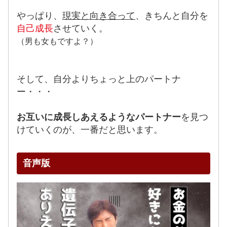
やっぱり、
現実と向き合って
、きちんと自分を
自己成長
させていく。
（男も女もですよ？）
そして、自分よりちょっと上のパートナ
ー・・・
お互いに成長しあえるようなパートナー
を見つ
けていくのが、一番だと思います。
音声版