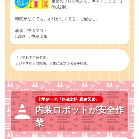
販促のプロが教える、キャッチコピー1
0の法則。
時間がなくても、才能がなくても、心配なし。
著者：中山マコト
出版社：中経出版
『七里おすすめ名著』
ビジネスや人間関係、人生に役立つ名著を紹介。
七里信一の『絶滅危惧 職種図鑑』
内装ロボットが安全作
業