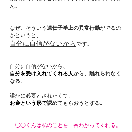
ん。
なぜ、そういう
遺伝子学上の異常行動
がでるの
かというと、
自分に自信がないから
です。
自分に自信がないから、
自分を受け入れてくれる人
から、離れられなく
なる。
誰かに必要とされたくて、
お金という形で
認めてもらおうとする。
「◯◯くんは私のことを一番わかってくれる。