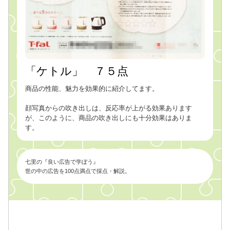
「ケトル」 ７５点
商品の性能、魅力を効果的に紹介してます。
顔写真からの吹き出しは、反応率が上がる効果あります
が、このように、商品の吹き出しにも十分効果はありま
す。
七里の『良い広告で学ぼう』
世の中の広告を100点満点で採点・解説。