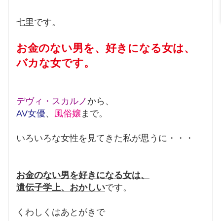
七里です。
お金のない男を、好きになる女は、
バカな女です。
デヴィ・スカルノ
から、
AV女優
、
風俗嬢
まで。
いろいろな女性を見てきた私が思うに・・・
お金のない男を好きになる女は、
遺伝子学上、おかしい
です。
くわしくはあとがきで