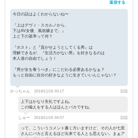
返信する
今日の話はよくわからないね〜
『上はデヴィ・スカルノから、
下はAV女優、風俗嬢まで。』
上と下の基準って何？
『ホスト』と『貢がせようとしてくる男』は
理解できるが、『生活力がない男』を好きなるのは
本人達の自由でしょう！
『男が女を養うべき』にこだわる必要あるかなぁ？
もっと自由に自分の好きなように生きていいんじゃない？
かっちゃん
削除
2019/11/16 03:17
上下はかなり失礼ですよね。
この喩えをする人はほんとバカですね。
しゅー
削除
2019/11/16 04:57
って、こういうコメント書く方いますけど、その人が七里
さんにバカと言えるほど出来てる人とも思えない。まぁア