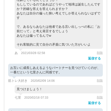
もししているのであればどうやって地球は誕生したんです
か？的確な答えを答えられますか？
あなたは自分の偏った狭い考えでしか答えられないはずで
す
で、あるならあなたは他者である言い出しっぺの私に「お
前だって」と考え発言するでしょう
あなたは偏ってるんでw
それ客観的に見て自分の矛盾に気づいた方がいいよ
あ
削除
2021/03/28 02:58
返信する
お互いに成長しあえるようなパートナーを見つけていくのが、
一番だという七里さんに同感です。
筋トレ大好き
削除
2020/02/09 14:06
見つけましょう！
七里
削除
2020/02/18 07:33
返信する