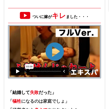
キレ
ついに嫁が
ました・・・
「結婚して
失敗
だった」
「
犠牲
になるのは家庭でしょ」