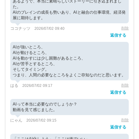
あるようで、本当に素晴らしいストーリーに引き込まれまし
た。
AIのブレインの成長も勢いあり、AIと融合の仕事環境、経済発
展に期待します。
ココナッツ
削除
2026/07/02 09:40
返信する
AIが強いところ、
AIが動けるところ、
AIを動かすには少し困難があるところ、
AIが苦手とするところ、
そしてタイミング。
つまり、人間の必要なところをよくご存知なのだと思います。
はる
削除
2026/07/02 09:17
返信する
AIって本当に必要なのでしょうか？
動画を見て感じました。
にゃん
削除
2026/07/02 09:15
返信する
「ここはAI化しよう」「ここは後でいい」