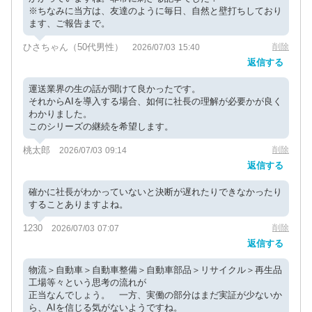
※ちなみに当方は、友達のように毎日、自然と壁打ちしており
ます、ご報告まで。
ひさちゃん（50代男性）
削除
2026/07/03 15:40
返信する
運送業界の生の話が聞けて良かったです。
それからAIを導入する場合、如何に社長の理解が必要かが良く
わかりました。
このシリーズの継続を希望します。
桃太郎
削除
2026/07/03 09:14
返信する
確かに社長がわかっていないと決断が遅れたりできなかったり
することありますよね。
1230
削除
2026/07/03 07:07
返信する
物流＞自動車＞自動車整備＞自動車部品＞リサイクル＞再生品
工場等々という思考の流れが
正当なんでしょう。 一方、実働の部分はまだ実証が少ないか
ら、AIを信じる気がないようですね。