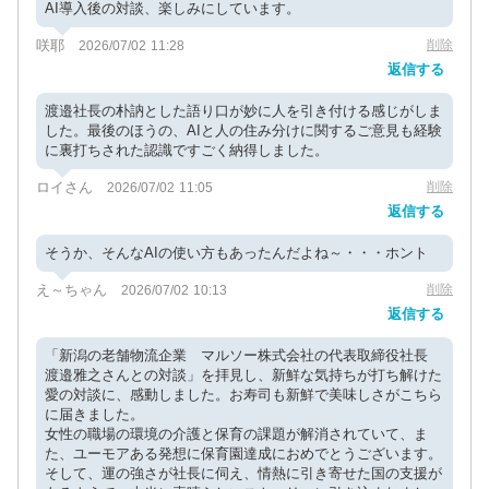
AI導入後の対談、楽しみにしています。
咲耶
削除
2026/07/02 11:28
返信する
渡邉社長の朴訥とした語り口が妙に人を引き付ける感じがしま
した。最後のほうの、AIと人の住み分けに関するご意見も経験
に裏打ちされた認識ですごく納得しました。
ロイさん
削除
2026/07/02 11:05
返信する
そうか、そんなAIの使い方もあったんだよね～・・・ホント
え～ちゃん
削除
2026/07/02 10:13
返信する
「新潟の老舗物流企業 マルソー株式会社の代表取締役社長
渡邉雅之さんとの対談」を拝見し、新鮮な気持ちが打ち解けた
愛の対談に、感動しました。お寿司も新鮮で美味しさがこちら
に届きました。
女性の職場の環境の介護と保育の課題が解消されていて、ま
た、ユーモアある発想に保育園達成におめでとうございます。
そして、運の強さが社長に伺え、情熱に引き寄せた国の支援が