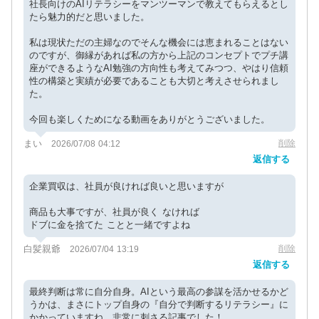
社長向けのAIリテラシーをマンツーマンで教えてもらえるとし
たら魅力的だと思いました。
私は現状ただの主婦なのでそんな機会には恵まれることはない
のですが、御縁があれば私の方から上記のコンセプトでプチ講
座ができるようなAI勉強の方向性も考えてみつつ、やはり信頼
性の構築と実績が必要であることも大切と考えさせられまし
た。
今回も楽しくためになる動画をありがとうございました。
まい
削除
2026/07/08 04:12
返信する
企業買収は、社員が良ければ良いと思いますが
商品も大事ですが、社員が良く なければ
ドブに金を捨てた ことと一緒ですよね
白髪親爺
削除
2026/07/04 13:19
返信する
​最終判断は常に自分自身。AIという最高の参謀を活かせるかど
うかは、まさにトップ自身の『自分で判断するリテラシー』に
かかっていますね。非常に刺さる記事でした！