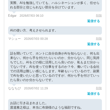
実際、AIを勉強していても、ハルシネーションが多く、任せら
れる部分と信じられない部分を分けています。
Edgar
削除
2026/07/03 06:10
返信する
AIの使い方、考えさせられます。
マシュー
削除
2026/07/03 00:28
返信する
話を聞いていて、ホントに自分自身がAIを知らないと、何も出
来ない。何から手を付けたらいいのか、分からない。同じ気持
ちでした。AIをどの様に活用したら良いのか、私もまだ分かっ
てないです。AIを使って仕事をするのか？今、働いている会社
での活用は難しい感じもします。年齢もいっているので、副業
でAIを使いたいと思っているのですが、何から手を付けていっ
たら良いのか分からないです。
ななちび
削除
2026/07/02 11:29
返信する
お話に引き込まれました。
渡邉雅之様は、本当に布袋様のような福顔ですね。