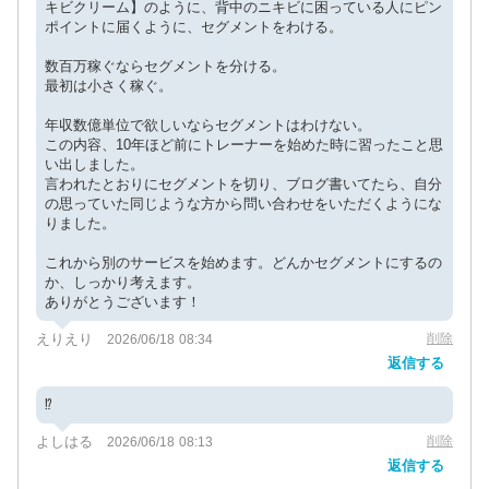
キビクリーム】のように、背中のニキビに困っている人にピン
ポイントに届くように、セグメントをわける。
数百万稼ぐならセグメントを分ける。
最初は小さく稼ぐ。
年収数億単位で欲しいならセグメントはわけない。
この内容、10年ほど前にトレーナーを始めた時に習ったこと思
い出しました。
言われたとおりにセグメントを切り、ブログ書いてたら、自分
の思っていた同じような方から問い合わせをいただくようにな
りました。
これから別のサービスを始めます。どんかセグメントにするの
か、しっかり考えます。
ありがとうございます！
えりえり
削除
2026/06/18 08:34
返信する
⁉️
よしはる
削除
2026/06/18 08:13
返信する