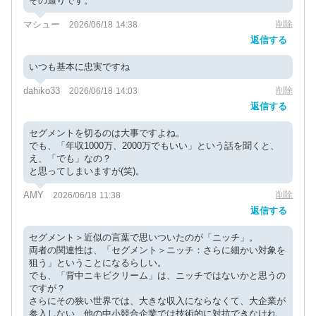
その通りです。
マシュー
削除
2026/06/18 14:38
返信する
いつも基本に忠実ですね
dahiko33
削除
2026/06/18 14:03
返信する
セグメントを切るのは大事ですよね。
でも、「年収1000万、2000万でもいい」という話を聞くと、
え、「でも」なの？
と思ってしまいますが(笑)。
AMY
削除
2026/06/18 11:38
返信する
セグメント＞近似の言葉で思いついたのが「ニッチ」。
両者の関連性は、「セグメント＞ニッチ：さらに細かい対象を
狙う」ということになるらしい。
でも、「背中ニキビクリーム」は、ニッチではないかと思うの
ですが？
さらにその狭い世界では、大きな収入にならなくて、大企業が
参入しない、他の中小競合企業では技術的に対抗できなけれ