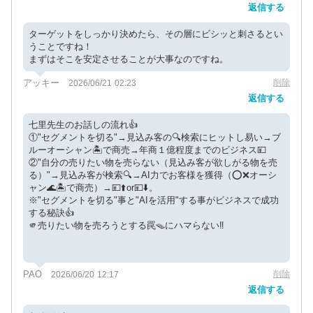
返信する
ターゲットをしっかり決めたら、その層にビシッと刺さるとい
うことですね！
まずはそこを安定させることが大事なのですね。
アッキー
削除
2026/06/21 02:23
返信する
七里先生のお話しの流れ👍
①"セグメントを切る"→見込み客の🔍検索にヒットし易い→ブ
ルーオーシャン🏝️で商売→年商１億程度までのビジネス💴
②"自分の売りたい物を売らない（見込み客が欲しがる物を売
る）"→見込み客が検索🔍→AI力でお客様を獲得（⭕️❌オーシ
ャン🌊🏝️で商売）→💴⬆️or💴⬇️。
※"セグメントを切る"事と"AIを活用"する事がビジネスで成功
する秘訣👍
🫵売りたい物を売ろうとする罠🪤にハマらない‼️
PAO
削除
2026/06/20 12:17
返信する