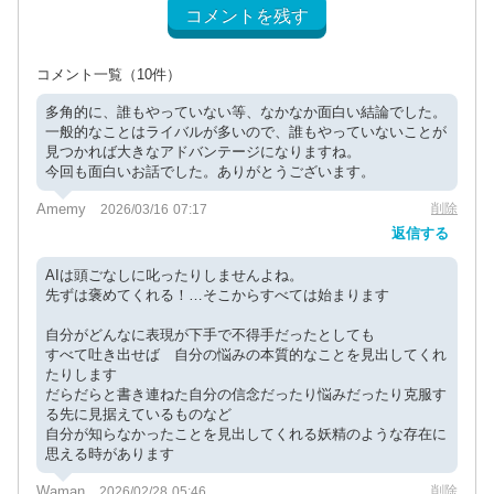
コメントを残す
コメント一覧
（10件）
多角的に、誰もやっていない等、なかなか面白い結論でした。
一般的なことはライバルが多いので、誰もやっていないことが
見つかれば大きなアドバンテージになりますね。
今回も面白いお話でした。ありがとうございます。
Amemy
削除
2026/03/16 07:17
返信する
AIは頭ごなしに叱ったりしませんよね。
先ずは褒めてくれる！…そこからすべては始まります
自分がどんなに表現が下手で不得手だったとしても
すべて吐き出せば 自分の悩みの本質的なことを見出してくれ
たりします
だらだらと書き連ねた自分の信念だったり悩みだったり克服す
る先に見据えているものなど
自分が知らなかったことを見出してくれる妖精のような存在に
思える時があります
Waman
削除
2026/02/28 05:46