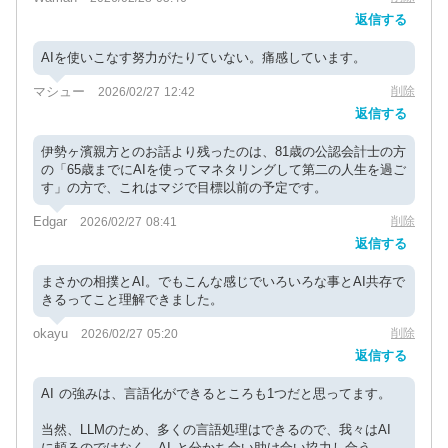
返信する
AIを使いこなす努力がたりていない。痛感しています。
マシュー
削除
2026/02/27 12:42
返信する
伊勢ヶ濱親方とのお話より残ったのは、81歳の公認会計士の方
の「65歳までにAIを使ってマネタリングして第二の人生を過ご
す」の方で、これはマジで目標以前の予定です。
Edgar
削除
2026/02/27 08:41
返信する
まさかの相撲とAI。でもこんな感じでいろいろな事とAI共存で
きるってこと理解できました。
okayu
削除
2026/02/27 05:20
返信する
AI の強みは、言語化ができるところも1つだと思ってます。
当然、LLMのため、多くの言語処理はできるので、我々はAI
に頼るのではなく、AI と分かち合い助け合い協力し合う。