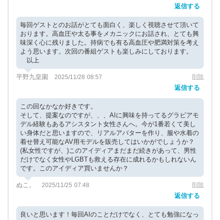
返信する
毎回ゲストとのお話がとても面白く、楽しく視聴させて頂いて
おります。高血圧や太る事をメカニックにお話され、とても興
味深く心に残りました。持病でも有る高血圧や肥満対策を考え
よう思います。次回の番組ゲストも楽しみにしております。
以上
平野九皇園
削除
2025/11/28 08:57
返信する
この回なかなか好きです。
そして、提案なのですが、、、AIに興味を持ってるグラビアモ
デル経験もあるアシスタント女性さんへ。今が1番若くて美し
い身体だと思いますので、リアルアバターを作り、服や水着の
着せ替え可能なAV用モデルを販売してはいかがでしょうか？
(私女性ですが、)このアイディアまだまだ続きがあって、男性
だけでなく女性やLGBTも救える存在に成れるかもしれないん
です。このアイディア買いませんか？
ぬこ。
削除
2025/11/25 07:48
返信する
良いと思います！毎回AIのことだけでなく、とても勉強になっ