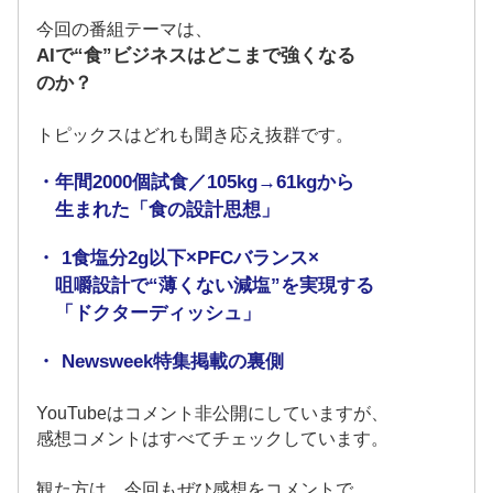
今回の番組テーマは、
AIで“食”ビジネスはどこまで強くなる
のか？
トピックスはどれも聞き応え抜群です。
・年間2000個試食／105kg→61kgから
生まれた「食の設計思想」
・ 1食塩分2g以下×PFCバランス×
咀嚼設計で“薄くない減塩”を実現する
「ドクターディッシュ」
・ Newsweek特集掲載の裏側
YouTubeはコメント非公開にしていますが、
感想コメントはすべてチェックしています。
観た方は、今回もぜひ
感想を
コメントで