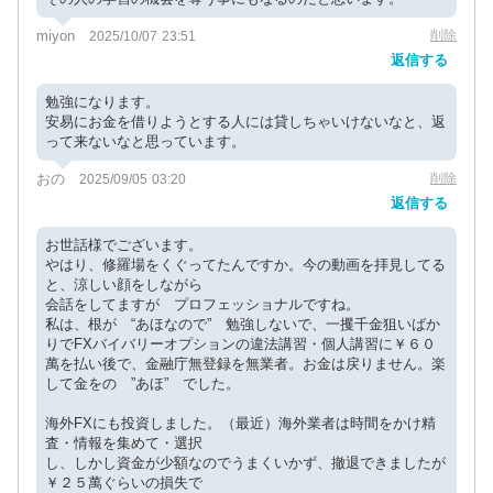
miyon
削除
2025/10/07 23:51
返信する
勉強になります。
安易にお金を借りようとする人には貸しちゃいけないなと、返
って来ないなと思っています。
おの
削除
2025/09/05 03:20
返信する
お世話様でございます。
やはり、修羅場をくぐってたんですか。今の動画を拝見してる
と、涼しい顔をしながら
会話をしてますが プロフェッショナルですね。
私は、根が “あほなので” 勉強しないで、一攫千金狙いばか
りでFXバイバリーオプションの違法講習・個人講習に￥６０
萬を払い後で、金融庁無登録を無業者。お金は戻りません。楽
して金をの ”あほ” でした。
海外FXにも投資しました。（最近）海外業者は時間をかけ精
査・情報を集めて・選択
し、しかし資金が少額なのでうまくいかず、撤退できましたが
￥２５萬ぐらいの損失で