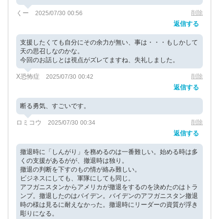
くー
削除
2025/07/30 00:56
返信する
支援したくても自分にその余力が無い、事は・・・もしかして
天の思召しなのかな。
今回のお話しとは視点がズレてますね、失礼しました。
X恐怖症
削除
2025/07/30 00:42
返信する
断る勇気、すごいです。
ロミコウ
削除
2025/07/30 00:34
返信する
撤退時に「しんがり」を務めるのは一番難しい。始める時は多
くの支援があるがが、撤退時は独り。
撤退の判断を下すのもの情が絡み難しい。
ビジネスにしても、軍隊にしても同じ。
アフガニスタンからアメリカが撤退をするのを決めたのはトラ
ンプ。撤退したのはバイデン。バイデンのアフガニスタン撤退
時の様は見るに耐えなかった。撤退時にリーダーの資質が浮き
彫りになる。