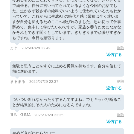
今あるものにこだわりすぎる。いつかはよくなる。ぎりぎりま
で頑張る。自分に言い当てられているような今回のお話でし
た。生かさず殺さずの給料でいいように使われているのもわか
っていて、これからは生成AI の時代と感じ業種は全く違いま
すが自分を変えるためここへ飛び込みました。思い切って仕事
辞めて、集中して学びたいのですが、家族を養うためになかな
かそれもできず悶々としています。ぎりぎりまで頑張りすぎか
もですね。今日も頑張ります。
まぐ
削除
2025/07/29 22:49
返信する
無駄と思うことをすぐに止める勇気を持ちます。自分を信じて
前に進めます。
まるまる
削除
2025/07/29 22:37
返信する
ついつい断れなかったりするんですよね。でもキッパリ断るこ
とが結果的にその人のためになるんですよね。
JUN_KUMA
削除
2025/07/29 22:25
返信する
やめどきがわからないー