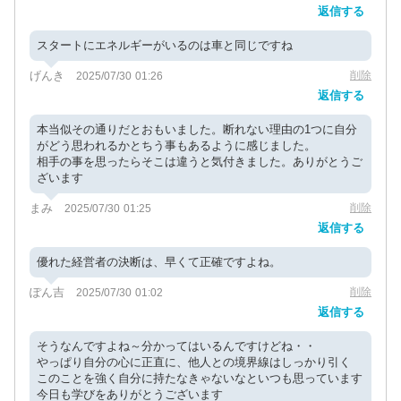
返信する
スタートにエネルギーがいるのは車と同じですね
げんき
削除
2025/07/30 01:26
返信する
本当似その通りだとおもいました。断れない理由の1つに自分
がどう思われるかとちう事もあるように感じました。
相手の事を思ったらそこは違うと気付きました。ありがとうご
ざいます
まみ
削除
2025/07/30 01:25
返信する
優れた経営者の決断は、早くて正確ですよね。
ぽん吉
削除
2025/07/30 01:02
返信する
そうなんですよね～分かってはいるんですけどね・・
やっぱり自分の心に正直に、他人との境界線はしっかり引く
このことを強く自分に持たなきゃないなといつも思っています
今日も学びをありがとうございます