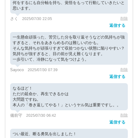
何をするにも自分軸を持ち、覚悟をもって行動していきたいと
思います。
さく
削除
2025/07/30 22:05
返信する
一生懸命頑張った、苦労した分を取り返そうなどの気持ちが強
すぎると、それをあきらめるのは難しいのかも。
そんな気持ちが頑張りすぎて収拾つかない状態に陥りやすい？
気持ちが強すぎると、目の前が見え難くなります。
一歩引いて、冷静になって気をつけよう。
Sayoco
削除
2025/07/30 07:39
返信する
なるほど！
ただの延命か、再生できるかは
大問題ですね。
本人の「巻き返してやる！」というヤル気は重要ですし。。
備前守
削除
2025/07/30 06:42
返信する
つい最近、断る勇気を出しました！