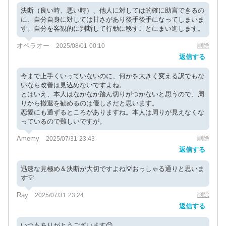
決断（良い時、悪い時）、他人に対しては的確に助言できるの
に、自分自身に対しては甘さがあり後手後手になってしまいま
す。自分を客観的に判断して行動に移すことにまい進します。
オペラオー
削除
2025/08/01 00:10
返信する
今まで上手くいっていないのに、何かを大きく変える訳でもな
いなら改善は見込めないですよね。
とはいえ、本人はなかなか踏ん切りがつかないと思うので、周
りから撤退を勧めるのは優しさだと思います。
恋愛にも通ずるところがありますね。本人は周りが見えなくな
っているので難しいですが。
Amemy
削除
2025/07/31 23:43
返信する
迅速な見極め＆決断が大切ですよね💡おっしゃる通りと思いま
す💡
Ray
削除
2025/07/31 23:24
返信する
いつもありがとうございます😊