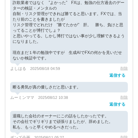
詐欺業者ではなく ”よかった” FXは、勉強の仕方過去のデー
ターの検証・メンタルの
自制・リスク管理ができれば勝てると思います。FXでは、当
たり前のことを書きましたが
リスク管理でどれだけ ”勝てたかが” 肝。 勝ち、負けと思
ってることが博打でしょ？
と思いやってる。しかし博打ではない事が少し理解できるよう
になりました。
現在まだ１年の勉強中ですが 生成AIでFXの何かを見いだせ
ないか検証中です。
よしはる
削除
2025/08/18 04:59
返信する
断る勇気が真の優しさだと思います。
ムーミンママ
削除
2025/08/12 10:38
返信する
退職した会社のオーナーにこの話をしたかったです。
その会社でギリギリまで頑張りましたが、辞めました。
私も、もっと早くやめるべきだった。
ポンズ企画
削除
2025/08/11 05:27