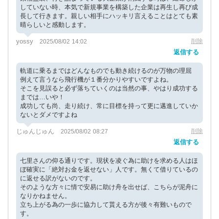
していない時、本気で新規事業を構築した企業は再生し再び成
長して行きます。親しい相手にハッキリ言えることはとても素
晴らしいと感動します。
yossy
削除
2025/08/02 14:02
返信する
軌道に乗るまではどんなものでも動き続けるのが万物の理屈
例えて言うなら飛行機が１番分かりやすいですよね。
そこを見誤ると必ず落ちていくのは当然の事、やはり成功する
までは…いや！
成功しても尚、走り続け、常に目標を持って更に邁進していか
ないとダメですよね
じゅんじゅん
削除
2025/08/02 08:27
返信する
七里さんの仰る通りです。現状を凌ぐ為に助けを求める人はほ
ぼ確実に「絶対お金を返せない」人です。無くて借りているの
に返せる訳がないのです。
そのような方々に情で安易に助け舟を出せば、こちらが泥舟に
なりかねません。
立ち上がる為の一歩に協力して貰える方が後々有難いもので
す。