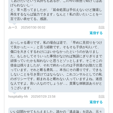
てあげたいという気持ちもあるが、この今の状態で助けてはあ
げられないし‥
と、常々思ってましたが、「延命処置は手伝えないけど撤退し
再生するならば協力できます」なんと！私の言いたいことを一
言で言い表せてる。感謝。
みー3.
削除
2025/07/30 00:02
返信する
おっしゃる通りです。私の場合は逆で、「早めに見切りをつけ
て良かった～～」と言う経験です。そもそも子供が4人いて、
傷口を大きくするわけにはいかなかったというのがありまし
た。もしかしてそういった事情がなければ無謀にぎりぎりまで
頑張っていたかも知れないと思うとゾッとします。そこそこの
借金は残りましたが、それで終わったのは子供達のお陰だと思
っています。それと断る勇気…。本当にその通りです。できも
しないことを引き受けてはならない。これコンサルとしての私
のポリシーです。頼まれると断れない人っていますよね。迷惑
な人ですよ。良い人なのでしょうが…。貴重な体験談ありがと
うございます。
hospitality-hh
削除
2025/07/29 23:58
返信する
いい話聞かせてもらえました。誰かの「逃走論」を読み、元々