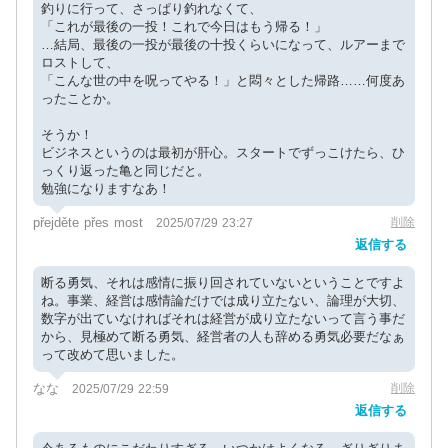
釣りに行って、さっぱり釣れなくて、
「これが最後の一投！これで今日はもう帰る！」
…結局、最後の一投が最後の十投くらいになって、ルアーまで
ロストして、
「こんな世の中を呪ってやる！」と悶々とした帰路……何度あ
ったことか。
そうか！
ビジネスというのは最初が肝心。スタートでずっこけたら、ひ
っくり返った亀と同じだと。
勉強になりますなあ！
přejděte přes most
削除
2025/07/29 23:27
返信する
断る勇気、それは感情に振り回されていないということですよ
ね。事業、経営は感情論だけでは成り立たない、論理が大切、
数字が出ていなければそれは経営が成り立たないって言う事だ
から、見極めて断る勇気、経営者の人も辞める勇気必要だなぁ
って改めて思いました。
なな
削除
2025/07/29 22:59
返信する