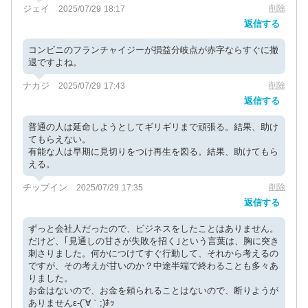
ジェイ
削除
2025/07/29 18:17
返信する
コンビニのフランチャイジーが損益分岐点が赤字ならすぐに撤
退ですよね。
ナカジ
削除
2025/07/29 17:43
返信する
普通の人は延命しようとしてギリギリまで頑張る。結果、助け
てもらえない。
有能な人は早期に見切りをつけ再生を図る。結果、助けてもら
える。
チップイン
削除
2025/07/29 17:35
返信する
ずっと会社人だったので、ビジネスをしたことはありません。
だけど、｢見通しの甘さが失敗を招く｣という言葉は、胸に突き
刺さりました。何かにつけてすぐ行動して、それから考えるの
ですが、その考えが甘いのか？中途半端で終わることも多々あ
りました。
お金はないので、お金を頼られることはないので、断りようが
ありませんε-(´∀｀;)ﾎｯ