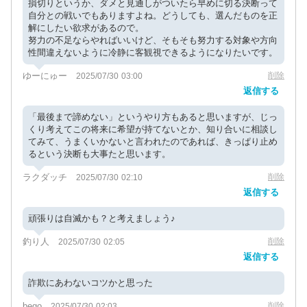
損切りというか、ダメと見通しがついたら早めに切る決断って
自分との戦いでもありますよね。どうしても、選んだものを正
解にしたい欲求があるので。
努力の不足ならやればいいけど、そもそも努力する対象や方向
性間違えないように冷静に客観視できるようになりたいです。
ゆーにゅー
削除
2025/07/30 03:00
返信する
「最後まで諦めない」というやり方もあると思いますが、じっ
くり考えてこの将来に希望が持てないとか、知り合いに相談し
てみて、うまくいかないと言われたのであれば、きっぱり止め
るという決断も大事たと思います。
ラクダッチ
削除
2025/07/30 02:10
返信する
頑張りは自滅かも？と考えましょう♪
釣り人
削除
2025/07/30 02:05
返信する
詐欺にあわないコツかと思った
bego
削除
2025/07/30 02:03