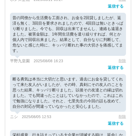
返信する
昔の同僚から生活費を工面され、お金を2回貸しましたが、返
済も無く、3回目を要求されましたので、4回目は無いときっぱ
り断りました。今でも、回収は出来てませんし、連絡も遠退き
ました。被害金額は、1年間生活費を遣り繰りすれば、何とか
個人内で回収出来ました。結果として、自分なりに判断して、
危ないと感じた時に、キッパリ断れた事の大切さを痛感してま
す。
平野九皇園
削除
2025/08/08 16:23
返信する
断る勇気は本当に大切だと思います。過去にお金を貸してくれ
って来た友人がいましたが、その時、真剣にその友人のことを
思った結果、キッパリ断りました。以後その友達との縁は切れ
ました。でも間違ったことはしていなかったので、これはこれ
で勉強になりました。それと、七里先生の今回の話も改めて、
自分の対応が間違っていなかったと安心しました。
ニシ
削除
2025/08/05 12:53
返信する
栄枯盛衰、行き詰まっている大企業が消滅する時は、延命しか