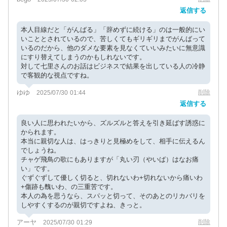
返信する
本人目線だと「がんばる」「辞めずに続ける」のは一般的にい
いこととされているので、苦しくてもギリギリまでがんばって
いるのだから、他のダメな要素を見なくていいみたいに無意識
にすり替えてしまうのかもしれないです。
対して七里さんのお話はビジネスで結果を出している人の冷静
で客観的な視点ですね。
ゆゆ
削除
2025/07/30 01:44
返信する
良い人に思われたいから、ズルズルと答えを引き延ばす誘惑に
かられます。
本当に親切な人は、はっきりと見極めをして、相手に伝えるん
でしょうね。
チャゲ飛鳥の歌にもありますが「丸い刃（やいば）はなお痛
い」です。
ぐずぐずして優しく切ると、切れないわ+切れないから痛いわ
+傷跡も醜いわ、の三重苦です。
本人の為を思うなら、スパッと切って、そのあとのリカバリを
しやすくするのが親切ですよね、きっと。
アーヤ
削除
2025/07/30 01:29