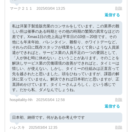
マーク２１１
削除
2025/03/04 13:25
返信する
私は洋菓子製造販売業のコンサルをしています。この業界の難
しい所は催事のある時期とその他の時期の繁閑の異常なほどの
差です。Xmas1日の売上高は平常日の10倍～20倍です。その
他にも年末年始、バレンタイン、雛祭り、ホワイトデーなど。
それらの日に既存スタッフが残業をしなくて良いような人員派
遣ができればと。サービス業の人員不足の一つの要因として、
「人が休む時に休めない」ということがあります。そのことを
解決しサービス業の労働環境の改善ができればと。タイミーは
惜しい、が使えない。しかし、タイミーの仕組みは正直言って
先を越されたと思いました。頭をひねっていますが、課題の解
決に至っていません。解決できれば日本初だと思いますが、正
直諦めかけています。タイミーさんよろしく。という感じで
す。だから私、ダメなんでしょうね。
hospitality-hh
削除
2025/03/04 12:58
返信する
日本初、納得です。何があるか考え中です
ハレスキ
削除
2025/03/04 12:35