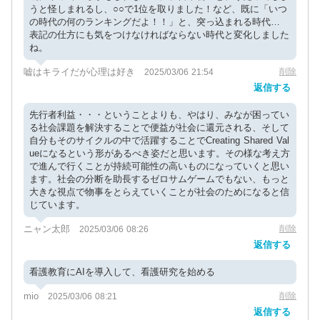
うと怪しまれるし、○○で1位を取りました！など、既に「いつ
の時代の何のランキングだよ！！」と、突っ込まれる時代…
表記の仕方にも気をつけなければならない時代と変化しました
ね。
嘘はキライだが心理は好き
削除
2025/03/06 21:54
返信する
先行者利益・・・ということよりも、やはり、みなが困ってい
る社会課題を解決することで便益が社会に還元される、そして
自分もそのサイクルの中で活躍することでCreating Shared Val
ueになるという形があるべき姿だと思います。その様な考え方
で進んで行くことが持続可能性の高いものになっていくと思い
ます。社会の分断を助長するゼロサムゲームでもない、もっと
大きな視点で物事をとらえていくことが社会のためになると信
じています。
ニャン太郎
削除
2025/03/06 08:26
返信する
看護教育にAIを導入して、看護研究を始める
mio
削除
2025/03/06 08:21
返信する