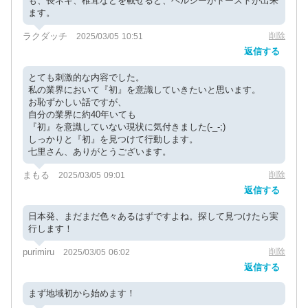
も、長ネギ、椎茸などを載せると、ヘルシーがトーストが出来
ます。
ラクダッチ
削除
2025/03/05 10:51
返信する
とても刺激的な内容でした。
私の業界において『初』を意識していきたいと思います。
お恥ずかしい話ですが、
自分の業界に約40年いても
『初』を意識していない現状に気付きました(-_-;)
しっかりと『初』を見つけて行動します。
七里さん、ありがとうございます。
まもる
削除
2025/03/05 09:01
返信する
日本発、まだまだ色々あるはずですよね。探して見つけたら実
行します！
purimiru
削除
2025/03/05 06:02
返信する
まず地域初から始めます！