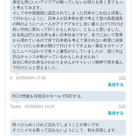
身近な所にいいアイデアが眠っていないか回りを良く見てもっ
と考えてみます。
そして今や貧困国に認定されてしまった日本がこれ以上没落し
て行かないように、日本人が日本初を皆で考えて昔の高度成長
の時のように一人一人がアイデアをだし合い盛り上げて行けば
良い方向に変わって行くかもしれない。ともふと思いました。
出る杭は打たれる所も多い日本社会ですが、全てにおいて世界
から遅れているので皆で日本初を考えて潰されない程度に頑張
っていけたら未来が開けて行けそうですよね！最近ネガティブ
なニュースばかりで色々と嫌気がさしていましたが、逆に今は
沢山チャンスが転がっているかもしれませんね！
自分に何が出来るかわかりませんがチャレンジ精神で突き進ん
で行けたらと思えました。
d
削除
2025/03/04 17:49
返信する
ECの惣菜を百貨店やモールでD2Cする。
Tsune
削除
2025/03/04 14:24
返信する
時々ひらめくけれど忘れてしまうことが多いです。
すぐにメモを取って忘れないようにして、初を目指します。