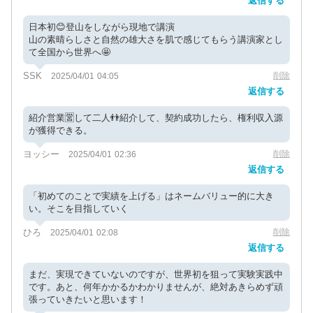
返信する
日本初😊登山をしながら現地で講演
山の素晴らしさと自然の雄大さを肌で感じてもらう講演家とし
て全国から世界へ🤩
SSK
削除
2025/04/01 04:05
返信する
紹介営業🈺して二人👬紹介して、契約成功したら、権利収入源
が獲得できる。
ヨッシー
削除
2025/04/01 02:36
返信する
「初めてのことで実績を上げる」はネームバリュー的に大き
い。そこを目指していく
ひろ
削除
2025/04/01 02:08
返信する
まだ、実現できていないのですが、世界初を狙って実験実践中
です。あと、何年かかるかわかりませんが、絶対あきらめず頑
張っていきたいと思います！