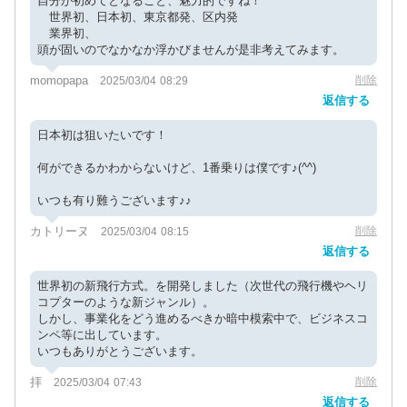
自分が初めてとなること、魅力的ですね！
世界初、日本初、東京都発、区内発
業界初、
頭が固いのでなかなか浮かびませんが是非考えてみます。
momopapa
削除
2025/03/04 08:29
返信する
日本初は狙いたいです！
何ができるかわからないけど、1番乗りは僕です♪(^^)
いつも有り難うございます♪♪
カトリーヌ
削除
2025/03/04 08:15
返信する
世界初の新飛行方式。を開発しました（次世代の飛行機やヘリ
コプターのような新ジャンル）。
しかし、事業化をどう進めるべきか暗中模索中で、ビジネスコ
ンペ等に出しています。
いつもありがとうございます。
拝
削除
2025/03/04 07:43
返信する