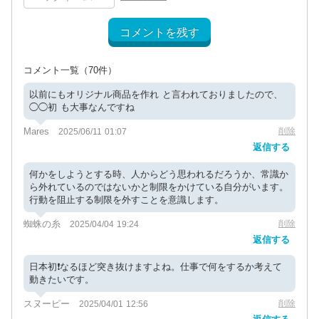
コメントを残す
コメント一覧
（70件）
以前にもオリジナル商品を作れ と言われておりましたので、
◯◯初 も大事なんですね
Mares
削除
2025/06/11 01:07
返信する
何かをしようとする時、人からどう思われるだろうか、常識か
ら外れているのではないかと制限をかけている自分がいます。
行動を阻止する制限を外すことを意識します。
蜘蛛の糸
削除
2025/04/04 19:24
返信する
日本初❗️なるほど突き抜けますよね。仕事で何をするか考えて
動きたいです。
スヌーピー
削除
2025/04/01 12:56