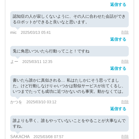
返信する
認知症の人が寂しくないように、その人に合わせた会話ができ
るロボットができると良いなと思います。
mic
削除
2025/03/13 05:41
返信する
兎に角思いついたら行動ってこと！ですね
よー
削除
2025/03/11 12:35
返信する
書いたら誰かに真似される… 私はたしかにそう思ってまし
た。けど行動しなけりゃいつかは類似サービスが出てくるし、
いつまでたっても成功に近づかないのも事実。動かなくては。
かつを
削除
2025/03/10 03:12
返信する
誰よりも早く、誰もやっていないことをやることが大事なんで
すね。
SAKACHA
削除
2025/03/08 07:57