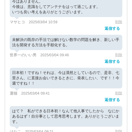
今はありません。
今後は、意識をしてアンテナをはって過ごします。
いつも良い考えをありがとうございます。
マサヒコ
削除
2025/03/04 10:59
返信する
未解決の既存の手法では解けない数学の問題を解き、新しい手
法を開発する方法を手順化する。
世界一のいい男
削除
2025/03/04 09:46
返信する
日本初！ですね！それは、今は漠然としているので、是非、七
里さん、に直接お会いできるときに、発表したい、です！！今
週ですね！！
運猫
削除
2025/03/04 09:41
返信する
はて？ 私ができる日本初！なんて他人事でしたから なにか
あるはず！自分事として思考思考します。ありがとうございま
す。
はなこ
削除
2025/03/04 09:21