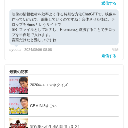
返信する
映像の情報教材を効率よく作る特別な方法ChatGPTで、映像を
作ってCanvaで、編集していくのですね！合体させた後に、テ
ロップをRimoというサイトで
SRTファイルとして出力し、Premiereと連携することでテロッ
プを半自動で入れます。
言葉だけだと難しいですね
syouta
削除
2024/08/06 08:08
返信する
最新の記事
2026年ＡＩマネタイズ
GEMINI3すごい
実作業への生成AI活用（3-２）