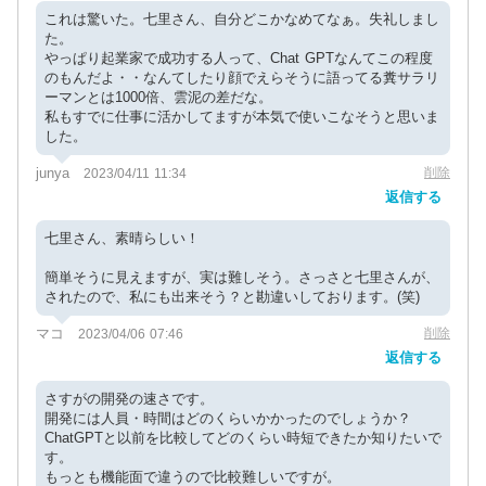
これは驚いた。七里さん、自分どこかなめてなぁ。失礼しまし
た。
やっぱり起業家で成功する人って、Chat GPTなんてこの程度
のもんだよ・・なんてしたり顔でえらそうに語ってる糞サラリ
ーマンとは1000倍、雲泥の差だな。
私もすでに仕事に活かしてますが本気で使いこなそうと思いま
した。
junya
削除
2023/04/11 11:34
返信する
七里さん、素晴らしい！
簡単そうに見えますが、実は難しそう。さっさと七里さんが、
されたので、私にも出来そう？と勘違いしております。(笑)
マコ
削除
2023/04/06 07:46
返信する
さすがの開発の速さです。
開発には人員・時間はどのくらいかかったのでしょうか？
ChatGPTと以前を比較してどのくらい時短できたか知りたいで
す。
もっとも機能面で違うので比較難しいですが。