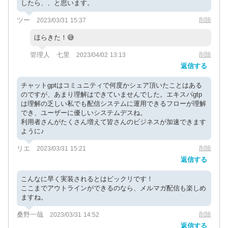
したら、、と思います。
ツー
削除
2023/03/31 15:37
ほらきた！😅
管理人 七里
削除
2023/04/02 13:13
返信する
チャットgptはコミュニティで何度かシェア頂いたことはある
のですが、あまり理解はできていませんでした。エキスパgtp
は理解の乏しい私でも配信システムに運用できるフローが理解
でき、ユーザーに優しいシステムデスね。
利用者さんがたくさん増えて皆さんのビジネスが加速できます
ように♪
リエ
削除
2023/03/31 15:21
返信する
こんなに早く実装されるとはビックリです！
ここまでアウトラインができるのなら、メルマガ配信も楽しめ
ますね。
桑野一哉
削除
2023/03/31 14:52
返信する