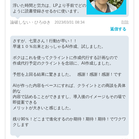
浮いた時間と労力は、LPより手前でどの
ように読書登録させるかに使います。
論破しない・ひろゆき
削除
2023/03/31 08:34
返信する
さすが、七里さん！行動が早い！！
早速１０％出来とおっしゃるAI作成、試しました。
ボクはこれを使ってクライントに作成代行する計画なので
作成代行予定のクライントを念頭に、AI作成しました。
予想を上回る結果に驚きました。 感謝！感謝！感謝！です
AIが作った内容をベースにすれば、クライントとの商談を具体
的な
内容で詰めることができますし、導入後のイメージもその場で
即提案できる
メリットが大きいと感じました。
残り90％！どこまで進化するのか期待！期待！期待！でワクワ
クします