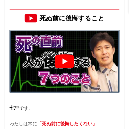
死ぬ前に後悔すること
七
里です。
わたしは常に
「死ぬ前に後悔したくない」