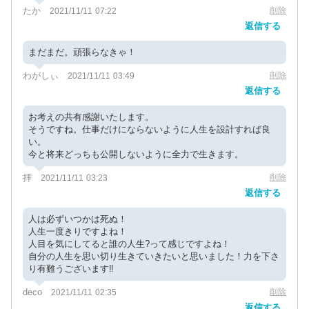
たか
削除
2021/11/11 07:22
返信する
まだまだ。頑張らなきゃ！
わがしぃ
削除
2021/11/11 03:49
返信する
お考えの共有感謝いたします。
そうですね。仕事だけにならないように人生を設計すれば良
い。
今と将来どっちも公開しないように全力で生きます。
拝
削除
2021/11/11 03:23
返信する
人は必ずいつかは死ぬ！
人生一度きりですよね！
人目を気にしてると誰の人生?って感じですよね！
自分の人生を思い切り生きていきたいと思いました！力を下さ
り有難うございます‼︎
deco
削除
2021/11/11 02:35
返信する