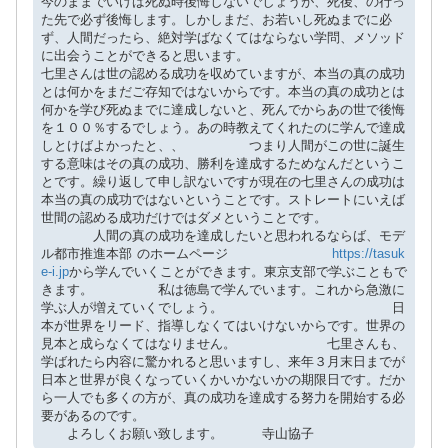
今のままでいけば死ぬ時後悔しないでしょうが、死後、の行っ
た先で必ず後悔します。しかしまだ、お若いし死ぬまでに必
ず、人間だったら、絶対学ばなくてはならない学問、メソッド
に出会うことができると思います。
七里さんは世の認める成功を収めていますが、本当の真の成功
とは何かをまだご存知ではないからです。本当の真の成功とは
何かを学び死ぬまでに達成しないと、死んでからあの世で後悔
を１００％するでしょう。あの時教えてくれたのに学んで達成
しとけばよかったと、、 つまり人間がこの世に誕生
する意味はその真の成功、勝利を達成するためなんだというこ
とです。繰り返して申し訳ないですが現在の七里さんの成功は
本当の真の成功ではないということです。ストレートにいえば
世間の認める成功だけではダメということです。
人間の真の成功を達成したいと思われるならば、モデ
ル都市推進本部 のホームページ
https://tasuk
e-i.jp
から学んでいくことができます。東京支部で学ぶこともで
きます。 私は徳島で学んでいます。これから急激に
学ぶ人が増えていくでしょう。 日
本が世界をリード、指導しなくてはいけないからです。世界の
見本と成らなくてはなりません。 七里さんも、
学ばれたら内容に驚かれると思いますし、来年３月末日までが
日本と世界が良くなっていくかいかないかの期限日です。だか
ら一人でも多くの方が、真の成功を達成する努力を開始する必
要があるのです。
よろしくお願い致します。 寺山協子