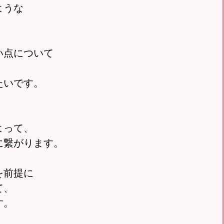
ような
い点について
たいです。
よって、
に繋がります。
を前提に
て、
す。