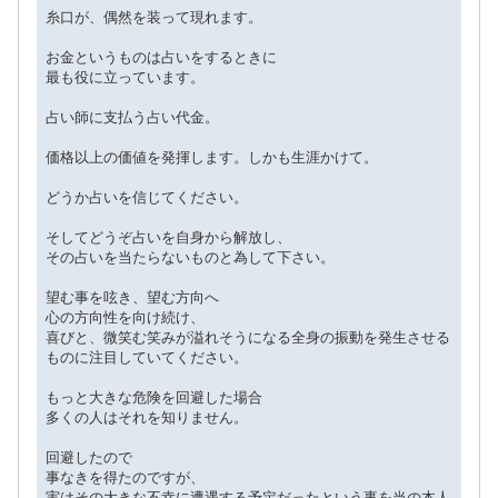
糸口が、偶然を装って現れます。
お金というものは占いをするときに
最も役に立っています。
占い師に支払う占い代金。
価格以上の価値を発揮します。しかも生涯かけて。
どうか占いを信じてください。
そしてどうぞ占いを自身から解放し、
その占いを当たらないものと為して下さい。
望む事を呟き、望む方向へ
心の方向性を向け続け、
喜びと、微笑む笑みが溢れそうになる全身の振動を発生させる
ものに注目していてください。
もっと大きな危険を回避した場合
多くの人はそれを知りません。
回避したので
事なきを得たのですが、
実はその大きな不幸に遭遇する予定だったという事を当の本人