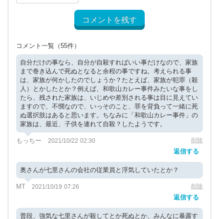
コメントを残す
コメント一覧
（55件）
自分だけの事なら、自分が自殺すればいい事だけなので、家族
まで巻き込んで死ぬとなると余程の事ですね。考えられる事
は、家族が何かしたのでしょうか？たとえば、家族が犯罪（殺
人）とかしたとか？例えば、和歌山カレー事件みたいな事をし
たら、残された家族は、いじめや差別される事は目に見えてい
ますので、不憫なので、いっそのこと、罪を背負って一緒に死
ぬ選択肢はあると思います。ちなみに「和歌山カレー事件」の
家族は、最近、子供を連れて自殺？したようです。
もっちー
削除
2021/10/22 02:30
返信する
奥さんが七里さんの会社の従業員と浮気していたとか？
MT
削除
2021/10/19 07:26
返信する
普段、強気な七里さんが殺してとか死ぬとか、みんなに暴露す