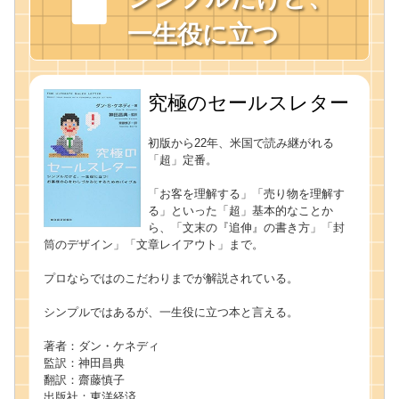
一生役に立つ
究極のセールスレター
初版から22年、米国で読み継がれる
「超」定番。
「お客を理解する」「売り物を理解す
る」といった「超」基本的なことか
ら、「文末の『追伸』の書き方」「封
筒のデザイン」「文章レイアウト」まで。
プロならではのこだわりまでが解説されている。
シンプルではあるが、一生役に立つ本と言える。
著者：ダン・ケネディ
監訳：神田昌典
翻訳：齋藤慎子
出版社：東洋経済