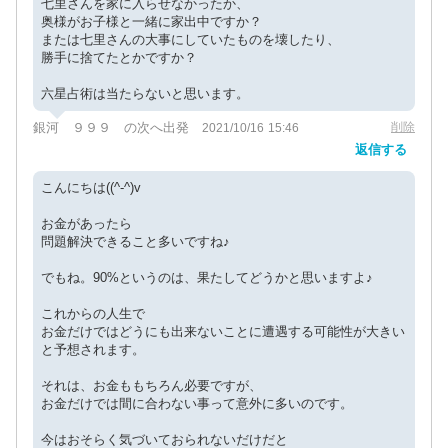
七里さんを家に入らせなかったか、
奥様がお子様と一緒に家出中ですか？
または七里さんの大事にしていたものを壊したり、
勝手に捨てたとかですか？
六星占術は当たらないと思います。
銀河 ９９９ の次へ出発
削除
2021/10/16 15:46
返信する
こんにちは((^-^)v
お金があったら
問題解決できること多いですね♪
でもね。90%というのは、果たしてどうかと思いますよ♪
これからの人生で
お金だけではどうにも出来ないことに遭遇する可能性が大きい
と予想されます。
それは、お金ももちろん必要ですが、
お金だけでは間に合わない事って意外に多いのです。
今はおそらく気づいておられないだけだと