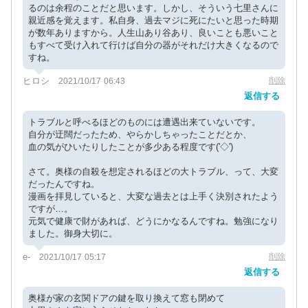
るのは余程のことだと思います。しかし、そういう七里さんに
親近感を覚えます。私自身、過去マジに死にたいと思った時期
が数年ありますから。人生山あり谷あり、良いことも悪いこと
もすべて受け入れて行けば自分の器がそれだけ大きくなるので
すね。
ヒロシ
削除
2021/10/17 06:43
返信する
トラブルと呼べるほどのものには遭遇出来ていないです。
自分が迂闊だったため、やらかしちゃったことだとか、
血の気がひいたりしたことが多少ある程度です('◇')ゞ
さて。奥様の自殺を想定されるほどの大トラブル、って、大変
だったんですね。
漫画を拝見していると、大変な過去とは上手く決別されたよう
ですが…。
元気で健康で財があれば、どうにかなるんですね。勉強になり
ました。御身大切に。
e-
削除
2021/10/17 05:17
返信する
奥様が家の玄関ドアの鍵を取り換えて窓も閉めて