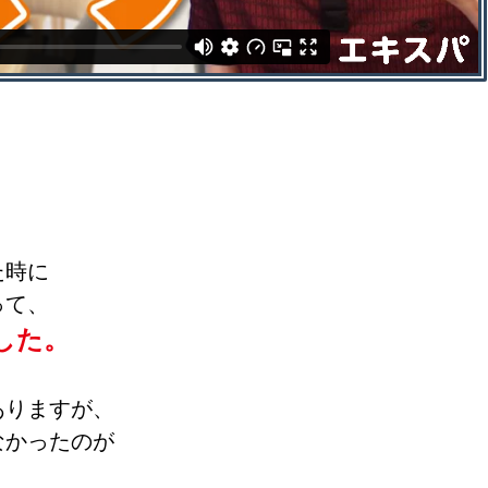
た時に
って、
した。
ありますが、
なかったのが