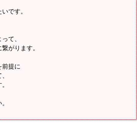
たいです。
よって、
に繋がります。
を前提に
て、
す。
い。