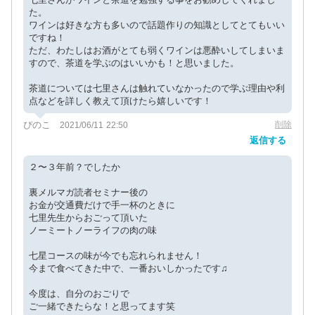
た。
ワインは好きな方も多いので話題作りの知識としてとてもいい
ですね！
ただ、わたしはお酒がとても弱くワインは悪酔いしてしまいま
すので、茶道を学ぶのはいいかも！と思いました。
茶道については七里さんは触れていなかったので学ぶ理由や利
点などを詳しく教えて頂けたら嬉しいです！
ぴのこ
削除
2021/06/11 22:50
返信する
２〜３年前？でしたか
裏メルマガ読者セミナー後の
お金が交通費だけで手一杯のときに
七里先生からおごって頂いた
ノーミートノーライフの肉の味
七星コースの味が今でも忘れられません！
今まで食べてきた中で、一番おいしかったです♫
今度は、自分のおごりで
ご一緒できたらな！と思ってます笑