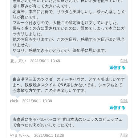
魚屋さんが開いていたお鮨屋さんで、良いネタを使っていて、
凄く厚みが有って大きいんです。
定食等、本当にお得で、サラダも美味しいし、茶わん蒸しも又
味が良いです。
フルーツ付きなので、大抵この鮨定食を注文していました。
長らく多くの方に愛されていたのに、辞めてしまって本当にガ
ッカリしました。
他のお店もありますが、このお店程、感動するお店がまだ見当
りません。
やはり、感動できるかどうかが、決め手に思います。
夏よ来い
削除
2021/06/11 13:48
返信する
東京港区三田のツクダ ステーキハウス、とても美味しいです
よ〜。鉄板焼きスタイルで5-6席しかないです。シェフもとて
も素敵な方です。この企画楽しいですネ。
ゆゆ
削除
2021/06/11 13:38
返信する
表参道にあるバルバッコア 青山本店のシュラスコビュッフェ
で食べたお肉がおいしかったです。
やまちゃん
削除
2021/06/11 13:28