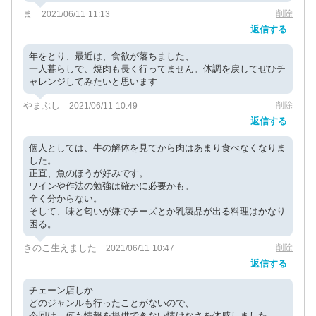
ま
削除
2021/06/11 11:13
返信する
年をとり、最近は、食欲が落ちました、
一人暮らしで、焼肉も長く行ってません。体調を戻してぜひチ
ャレンジしてみたいと思います
やまぶし
削除
2021/06/11 10:49
返信する
個人としては、牛の解体を見てから肉はあまり食べなくなりま
した。
正直、魚のほうが好みです。
ワインや作法の勉強は確かに必要かも。
全く分からない。
そして、味と匂いが嫌でチーズとか乳製品が出る料理はかなり
困る。
きのこ生えました
削除
2021/06/11 10:47
返信する
チェーン店しか
どのジャンルも行ったことがないので、
今回は、何も情報を提供できない情けなさを体感しました。