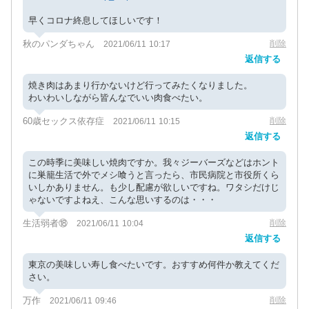
早くコロナ終息してほしいです！
秋のパンダちゃん
削除
2021/06/11 10:17
返信する
焼き肉はあまり行かないけど行ってみたくなりました。
わいわいしながら皆んなでいい肉食べたい。
60歳セックス依存症
削除
2021/06/11 10:15
返信する
この時季に美味しい焼肉ですか。我々ジーバーズなどはホント
に巣籠生活で外でメシ喰うと言ったら、市民病院と市役所くら
いしかありません。も少し配慮が欲しいですね。ワタシだけじ
ゃないですよねえ、こんな思いするのは・・・
生活弱者⑱
削除
2021/06/11 10:04
返信する
東京の美味しい寿し食べたいです。おすすめ何件か教えてくだ
さい。
万作
削除
2021/06/11 09:46