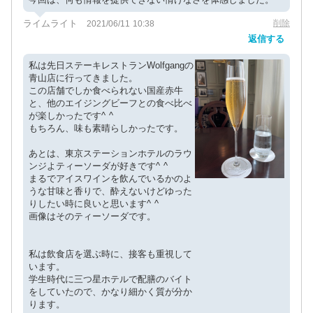
ライムライト
削除
2021/06/11 10:38
返信する
私は先日ステーキレストランWolfgangの
青山店に行ってきました。
この店舗でしか食べられない国産赤牛
と、他のエイジングビーフとの食べ比べ
が楽しかったです^ ^
もちろん、味も素晴らしかったです。
あとは、東京ステーションホテルのラウ
ンジよティーソーダが好きです^ ^
まるでアイスワインを飲んでいるかのよ
うな甘味と香りで、酔えないけどゆった
りしたい時に良いと思います^ ^
画像はそのティーソーダです。
私は飲食店を選ぶ時に、接客も重視して
います。
学生時代に三つ星ホテルで配膳のバイト
をしていたので、かなり細かく質が分か
ります。