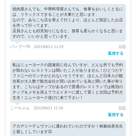
焼肉屋さんでも、中華料理屋さんでも、食事をおいしくとるに
は、リラックスできることが大事だと思います。
なので、あちこち店を替えて行くより、ほとんど固定したお店
を作って行ってます。
店員さんとも顔見知りになると、接客も柔らかくなると思いま
すので、いいかと思っています。
バンブー70
削除
2021/06/11 11:29
返信する
私はニューヨークの国連前に住んでいすが、どんな所でも予約
が取れないレストランは聞いたことがありません！ひとつだテ
ファニーのランチがとれないそうですが、ほとんど日本人の観
光客が大人数で観光会社が買い占めている為と聞いた事が有り
ます。こちらはチップがあるので普通のレストランでは格別の
チップをメモを添えてウエイターに渡して置くと次回は予約大
丈夫！ニューヨーク遊びに来て下さい！
こーちゃん
削除
2021/06/11 11:18
返信する
アカデミーデュヴァンに通われていたのですか！林麻由美先生
と親しくしています😊