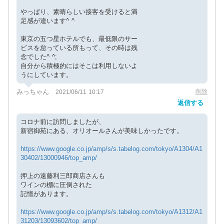
やっぱり、素晴らしい接客を受けると満
足感が違います^ ^
東京の五つ星ホテルでも、最低限のサー
ビスを怠っている所もって、その時は残
念でした^ ^;
自分から積極的にはそこは利用しないよ
うにしています。
みっちゃん
削除
2021/06/11 10:17
返信する
コロナ前に訪問しましたが、
新宿御苑にある、オリオールさんが美味しかったです。
https://www.google.co.jp/amp/s/s.tabelog.com/tokyo/A1304/A1
30402/13000946/top_amp/
押上の遠藤利三郎商店さんも
ワインの棚に圧倒された
記憶があります。
https://www.google.co.jp/amp/s/s.tabelog.com/tokyo/A1312/A1
31203/13093602/top_amp/