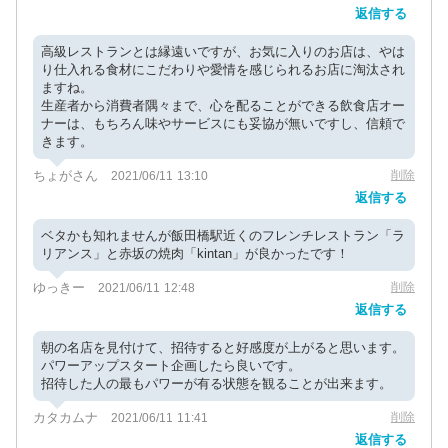
返信する
高級レストランとは縁遠いですが、お気に入りのお店は、やは
り仕入れる食材にこだわりや愛情を感じられるお店に淘汰され
ますね。
生産者から消費者隅々まで、心を配ることができる飲食店オー
ナーは、もちろん味やサービスにも妥協が無いですし、信頼で
きます。
ちょがさん
削除
2021/06/11 13:10
返信する
ベタかも知れませんが飯田橋駅近くのフレンチレストラン「ラ
リアンス」と赤坂の焼肉「kintan」が良かったです！
ゆっきー
削除
2021/06/11 12:48
返信する
朝の名店を見付けて、招待すると好感度が上がると思います。
パワーアップスタート企画したら良いです。
招待した人の最もパワーが有る状態を観ることが出来ます。
カタカムナ
削除
2021/06/11 11:41
返信する