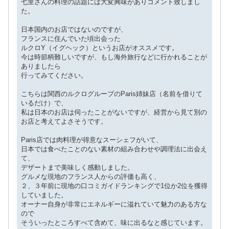
七里さんの料理の話題には大変興味がありコメント致しまし
た。
日本国内のお店ではないのですが、
フランスに住んでいた頃出会った
ルクロY（イグヘック）というお店がオススメです。
今は時節柄難しいですが、もし海外旅行などに行かれることが
ありましたら
行ってみてください。
こちらは関西のルクログループのParis姉妹店（名前を借りて
いるだけ）で、
私は日本のお店は伺ったことがないですが、経営から見て別の
お店と考えてよさそうです。
Paris店では肉料理が得意なスーシェフがいて、
日本では食べたことのない素材の組み合わせや調理法に出会え
て、
デザートまで美味しく感動しました。
グルメな現地のフランス人からの評価も高く、
２、３年前に現地の口コミガイドランキングで1位か2位を獲得
していました。
オーナー自身が非常にエネルギーに溢れていて魅力のある方な
ので
そういったところすべて含めて、味に出るなと感じています。