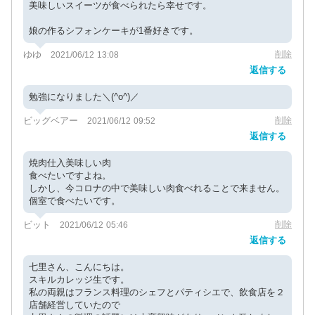
美味しいスイーツが食べられたら幸せです。
娘の作るシフォンケーキが1番好きです。
ゆゆ
削除
2021/06/12 13:08
返信する
勉強になりました＼(^o^)／
ビッグベアー
削除
2021/06/12 09:52
返信する
焼肉仕入美味しい肉
食べたいですよね。
しかし、今コロナの中で美味しい肉食べれることで来ません。
個室で食べたいです。
ビット
削除
2021/06/12 05:46
返信する
七里さん、こんにちは。
スキルカレッジ生です。
私の両親はフランス料理のシェフとパティシエで、飲食店を２
店舗経営していたので