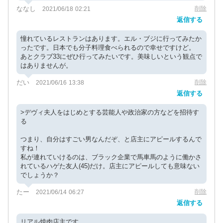
ななし
削除
2021/06/18 02:21
返信する
憧れているレストランはあります。エル・ブジに行ってみたか
ったです。日本でも分子料理食べられるので幸せですけど。
あとクラブ33にぜひ行ってみたいです。美味しいという観点で
はありませんが。
だい
削除
2021/06/16 13:38
返信する
>デヴィ夫人をはじめとする芸能人や政治家の方などを招待す
る
つまり、自分はすごい男なんだぞ、と店主にアピールするんで
すね！
私が連れていけるのは、ブラック企業で馬車馬のように働かさ
れているハゲた友人(45)だけ。店主にアピールしても意味ない
でしょうか？
たー
削除
2021/06/14 06:27
返信する
リアル焼肉店主です。