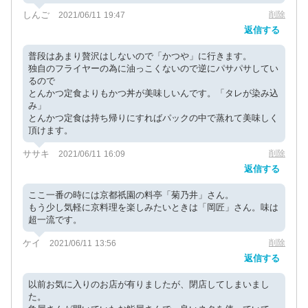
しんご
削除
2021/06/11 19:47
返信する
普段はあまり贅沢はしないので「かつや」に行きます。
独自のフライヤーの為に油っこくないので逆にパサパサしてい
るので
とんかつ定食よりもかつ丼が美味しいんです。「タレが染み込
み」
とんかつ定食は持ち帰りにすればパックの中で蒸れて美味しく
頂けます。
ササキ
削除
2021/06/11 16:09
返信する
ここ一番の時には京都祇園の料亭「菊乃井」さん。
もう少し気軽に京料理を楽しみたいときは「岡匠」さん。味は
超一流です。
ケイ
削除
2021/06/11 13:56
返信する
以前お気に入りのお店が有りましたが、閉店してしまいまし
た。