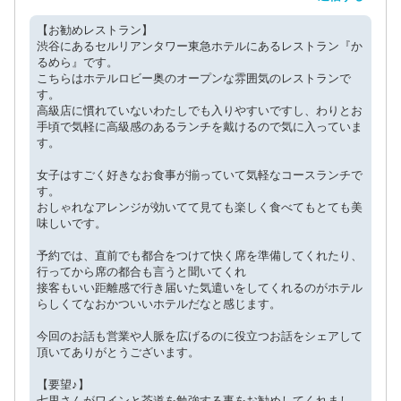
【お勧めレストラン】
渋谷にあるセルリアンタワー東急ホテルにあるレストラン『か
るめら』です。
こちらはホテルロビー奥のオープンな雰囲気のレストランで
す。
高級店に慣れていないわたしでも入りやすいですし、わりとお
手頃で気軽に高級感のあるランチを戴けるので気に入っていま
す。
女子はすごく好きなお食事が揃っていて気軽なコースランチで
す。
おしゃれなアレンジが効いてて見ても楽しく食べてもとても美
味しいです。
予約では、直前でも都合をつけて快く席を準備してくれたり、
行ってから席の都合も言うと聞いてくれ
接客もいい距離感で行き届いた気遣いをしてくれるのがホテル
らしくてなおかついいホテルだなと感じます。
今回のお話も営業や人脈を広げるのに役立つお話をシェアして
頂いてありがとうございます。
【要望♪】
七里さんがワインと茶道を勉強する事をお勧めしてくれまし