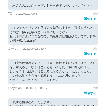
七里さんのお店がオープンしたら必ずお伺いしたいです＾＾
T田
削除
2021/06/12 05:37
返信する
ワインはペアリングや選び方を勉強しますが、茶道を学べとい
うのは、懐石を学べという事でしょうか？
私は下町グルメ専門なので、高級店の経験は少ないです。食事
の幅を広げねば(笑)
まーくふ
削除
2021/06/12 04:47
返信する
世の中の仕組みを知っている事（経験で身につけてきたこと）
を、考えると「なるほど」と思いました。常に考え続けるこ
と、そうすれば気づける思考になるのかな、と思いました。
世の中の動きをもっと観察しなければと思いました。
今日も、ありがとうございました。
Endymion
削除
2021/06/12 02:17
返信する
貴重な情報感謝いたします。