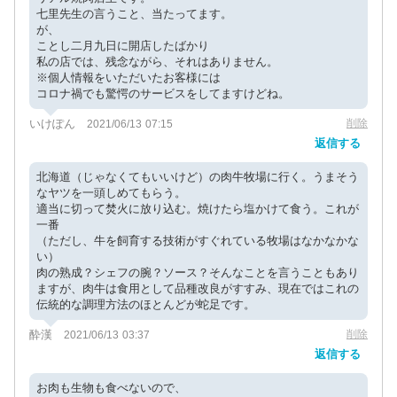
七里先生の言うこと、当たってます。
が、
ことし二月九日に開店したばかり
私の店では、残念ながら、それはありません。
※個人情報をいただいたお客様には
コロナ禍でも驚愕のサービスをしてますけどね。
いけぽん
削除
2021/06/13 07:15
返信する
北海道（じゃなくてもいいけど）の肉牛牧場に行く。うまそう
なヤツを一頭しめてもらう。
適当に切って焚火に放り込む。焼けたら塩かけて食う。これが
一番
（ただし、牛を飼育する技術がすぐれている牧場はなかなかな
い）
肉の熟成？シェフの腕？ソース？そんなことを言うこともあり
ますが、肉牛は食用として品種改良がすすみ、現在ではこれの
伝統的な調理方法のほとんどが蛇足です。
酔漢
削除
2021/06/13 03:37
返信する
お肉も生物も食べないので、