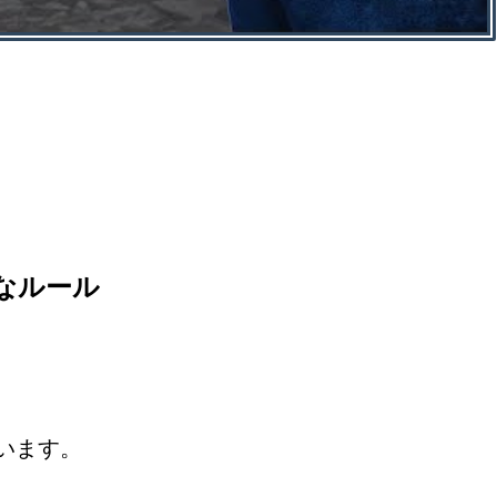
なルール
います。