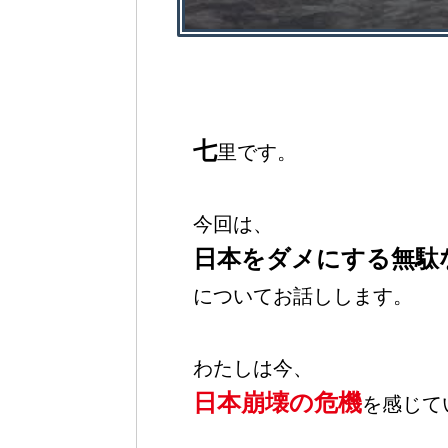
七
里です。
今回は、
日本をダメにする無駄
についてお話しします。
わたしは今、
日本崩壊の危機
を感じて