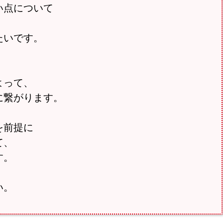
い点について
たいです。
よって、
に繋がります。
を前提に
て、
す。
い。