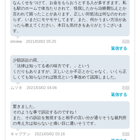
なんくせをつけて、お金をもらおうとする人が多すぎます。私
も駅のホームで体当たりされて、怪我したから治療費払えとか
言われて困ったことがあります。正しい対処法は何なのかわか
らず、いまだにモヤモヤしてます。また、何かうまい方法があ
ったら教えてください。本日も気付きをありがとうございま
す。
stview
削除
2021/03/02 05:25
返信する
少額訴訟の罠、、、
「法律は知ってる者の味方です。」という
くだりもありますが、正しいとか不正とかじゃなく、いくら正
しくても知らなければ敗北という事改めて認識しました。
ムツキ
削除
2021/03/02 04:06
返信する
驚きました。
そのような事で訴訟するのですね！
また、その訴訟を無視すると相手の言い分が通りそうな裁判所
の考え方は知らないと痛い目に遭いそうです。
キャプテン
削除
2021/03/02 03:16