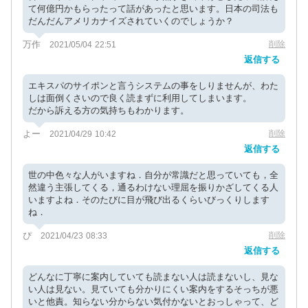
て何億円かもらったって話があったと思います。日本の司法も
だんだんアメリカナイズされていくのでしょうか？
万作
削除
2021/05/04 22:51
返信する
エキスパのサイポンと言うシステムの事をしりませんが、わた
しは面倒くさいので良く読まずに利用してしまいます。
だから訴える方の気持ちもわかります。
よー
削除
2021/04/29 10:42
返信する
世の中色々な人がいますね．自分が常識だと思っていても，全
然違う主張してくる，通るわけない理屈を振りかざしてくる人
いますよね．そのたびに目が飛び出るくらいびっくりします
ね．
ぴ
削除
2021/04/23 08:33
返信する
どんなに丁寧に案内していても読まない人は読まないし、見な
い人は見ない。見ていても分かりにくい案内をするそっちが悪
いと他責。知らない分からない気付かないとおっしゃって、ど