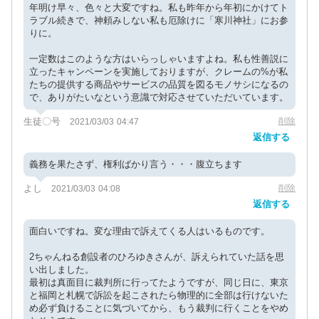
年明け早々、色々と大変ですね。私も昨年から年初にかけてト
ラブル続きで、神頼みしない私も厄除けに「寒川神社」にお参
りに。
一定数はこのような方はいらっしゃいますよね。私も性善説に
立ったキャンペーンを実施しておりますが、クレームの%が私
たちの提供する商品やサービスの品質を図るモノサシになるの
で、ありがたいなという意識で対応させていただいています。
生徒〇号
削除
2021/03/03 04:47
返信する
義務を果たさず、権利ばかり言う・・・腹立ちます
よし
削除
2021/03/03 04:08
返信する
面白いですね。変な理由で訴えてくる人はいるものです。
2ちゃんねる創設者のひろゆきさんが、訴えられていた話を思
い出しました。
最初は真面目に裁判所に行ってたようですが、同じ日に、東京
と福岡と札幌で訴訟を起こされたら物理的に全部は行けないた
め必ず負けることに気づいてから、もう裁判に行くことをやめ