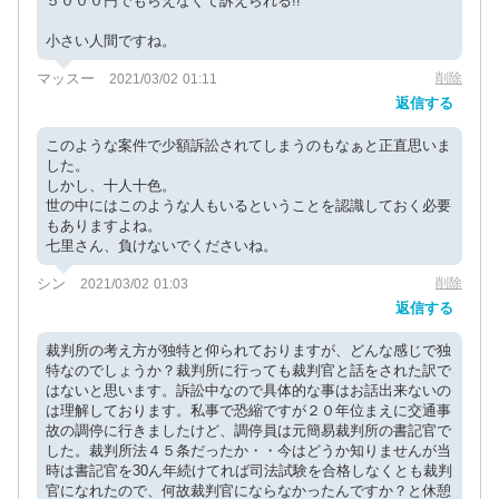
５０００円でもらえなくて訴えられる!!
小さい人間ですね。
マッスー
削除
2021/03/02 01:11
返信する
このような案件で少額訴訟されてしまうのもなぁと正直思いま
した。
しかし、十人十色。
世の中にはこのような人もいるということを認識しておく必要
もありますよね。
七里さん、負けないでくださいね。
シン
削除
2021/03/02 01:03
返信する
裁判所の考え方が独特と仰られておりますが、どんな感じで独
特なのでしょうか？裁判所に行っても裁判官と話をされた訳で
はないと思います。訴訟中なので具体的な事はお話出来ないの
は理解しております。私事で恐縮ですが２０年位まえに交通事
故の調停に行きましたけど、調停員は元簡易裁判所の書記官で
した。裁判所法４５条だったか・・今はどうか知りませんが当
時は書記官を30ん年続けてれば司法試験を合格しなくとも裁判
官になれたので、何故裁判官にならなかったんですか？と休憩