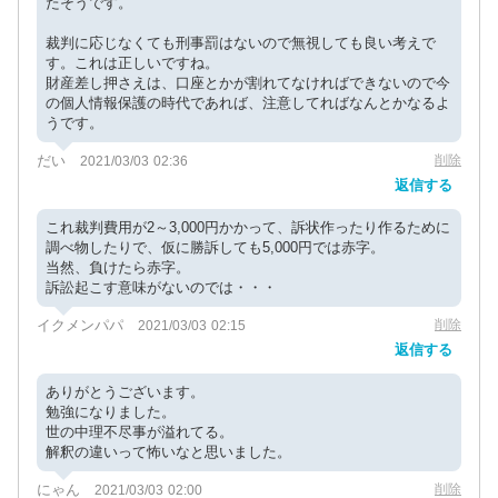
たそうです。
裁判に応じなくても刑事罰はないので無視しても良い考えで
す。これは正しいですね。
財産差し押さえは、口座とかが割れてなければできないので今
の個人情報保護の時代であれば、注意してればなんとかなるよ
うです。
だい
削除
2021/03/03 02:36
返信する
これ裁判費用が2～3,000円かかって、訴状作ったり作るために
調べ物したりで、仮に勝訴しても5,000円では赤字。
当然、負けたら赤字。
訴訟起こす意味がないのでは・・・
イクメンパパ
削除
2021/03/03 02:15
返信する
ありがとうございます。
勉強になりました。
世の中理不尽事が溢れてる。
解釈の違いって怖いなと思いました。
にゃん
削除
2021/03/03 02:00