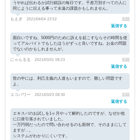
うやれば伝わるか試行錯誤の毎日です。千差万別すべての人に
同じように伝える事って永遠の課題かもしれません。
もえぎ
削除
2021/04/04 23:52
返信する
面白いですね、5000円のために訴えを起こすならその時間を使
ってアルバイトでもしたほうがずっと良いですね。お金の問題
でないのかもしれませんが。
にゃんるる
削除
2021/03/31 08:23
返信する
世の中には、利己主義の人達もいますので、難しい問題です
よ。
エコパワー
削除
2021/03/23 08:30
返信する
エキスパのお試しを1ヶ月やって解約したのですが、なぜか他
に口座引落されていました。
一万円弱だったので問い合わせるのも面倒で、そのままにして
ますが…。
システムがわかりにくいです。