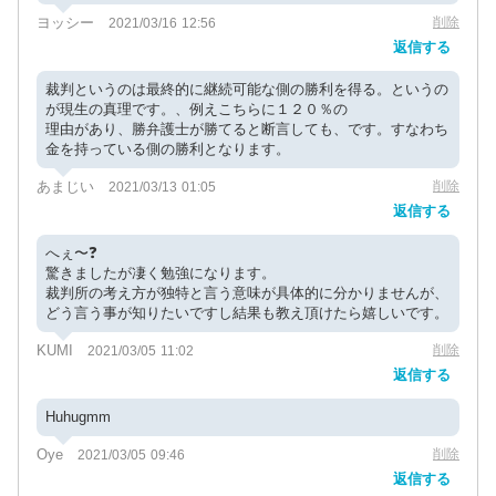
ヨッシー
削除
2021/03/16 12:56
返信する
裁判というのは最終的に継続可能な側の勝利を得る。というの
が現生の真理です。、例えこちらに１２０％の
理由があり、勝弁護士が勝てると断言しても、です。すなわち
金を持っている側の勝利となります。
あまじい
削除
2021/03/13 01:05
返信する
へぇ〜❓
驚きましたが凄く勉強になります。
裁判所の考え方が独特と言う意味が具体的に分かりませんが、
どう言う事が知りたいですし結果も教え頂けたら嬉しいです。
KUMI
削除
2021/03/05 11:02
返信する
Huhugmm
Oye
削除
2021/03/05 09:46
返信する