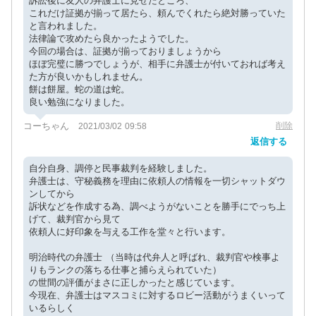
訴訟後に友人の弁護士に見せたところ、
これだけ証拠が揃って居たら、頼んでくれたら絶対勝っていた
と言われました。
法律論で攻めたら良かったようでした。
今回の場合は、証拠が揃っておりましょうから
ほぼ完璧に勝つでしょうが、相手に弁護士が付いておれば考え
た方が良いかもしれません。
餅は餅屋。蛇の道は蛇。
良い勉強になりました。
コーちゃん
削除
2021/03/02 09:58
返信する
自分自身、調停と民事裁判を経験しました。
弁護士は、守秘義務を理由に依頼人の情報を一切シャットダウ
ンしてから
訴状などを作成する為、調べようがないことを勝手にでっち上
げて、裁判官から見て
依頼人に好印象を与える工作を堂々と行います。
明治時代の弁護士 （当時は代弁人と呼ばれ、裁判官や検事よ
りもランクの落ちる仕事と捕らえられていた）
の世間の評価がまさに正しかったと感じています。
今現在、弁護士はマスコミに対するロビー活動がうまくいって
いるらしく