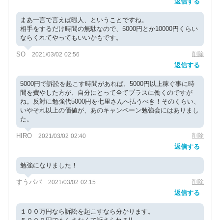
返信する
まあ一言で言えば暇人、ということですね。
相手をするだけ時間の無駄なので、5000円とか10000円くらい
ならくれてやってもいいかもです。
SO
削除
2021/03/02 02:56
返信する
5000円で訴訟を起こす時間があれば、5000円以上稼ぐ事に時
間を費やした方が、自分にとって全てプラスに働くのですが
ね。反対に勉強代5000円を七里さんへ払うべき！そのくらい、
いやそれ以上の価値が、あのキャンペーン勉強会にはありまし
た。
HIRO
削除
2021/03/02 02:40
返信する
勉強になりました！
すうパパ
削除
2021/03/02 02:15
返信する
１００万円なら訴訟を起こすなら分かります。