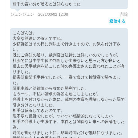
相手の言い分が通るとは知らなかった
ジュンジュン
削除
2021/03/02 12:08
返信する
こんばんは。
大変な筋違いの訴えですね。
少額訴訟はその日に判決まで行きますので、お気を付け下さ
い。
既にご存知の通り、裁判官は法律には詳しいのでしょうが、
社会的には中学生位の判断しか出来ないと思った方が良いと
過去に民事裁判を起こした時の弁護士さんに言われたことが有
りました。
損害賠償請求事件でしたが、一審で負けて控訴審で勝ちまし
た。
証拠主義と法律論から攻めた勝利でした。
もう一つ、不払い請求の訴訟を起こしましたが、
弁護士を付けなかった為に、裁判の本質を理解しなかった罰で
引き分けとなりました。
相手は反訴してきたのです。
理不尽な反訴でしたが、ついつい感情的になってしまい
相手の弁護士が主張する、本件とは関係ない事への反論をした
為、
時間が掛かりました上に、結局時間だけが無駄になりました。