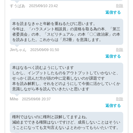
すうぱあ
削除
2025/09/10 23:42
返信する
本を読まなきゃと年齢を重ねるたびに思います。
今年は、「ハラスメント相談員」の資格を取る為の本、「第三
者委員会」の本、「スピリチュアル」の本「〇〇政治家」の本
を読みました。これからは「月2冊」を意識します。
Jinちゃん
削除
2025/09/09 01:50
返信する
本はなるべく読むようにしています
しかし、インプットしたものをアウトプットしていかないと、
せっかく読んだ方が頭の中に定着しないのが課題です
本を読み解釈し、それをどのようにして今後に活かしていくか
意識しながら本を読んでいきたいと思います
Miho
削除
2025/09/08 20:37
返信する
権利ではないのに権利と誤解してますよね。
減給までできる権限はないですけど、成長しないことはそうい
うことになっても文句言えないよとわかってもらいたいです。