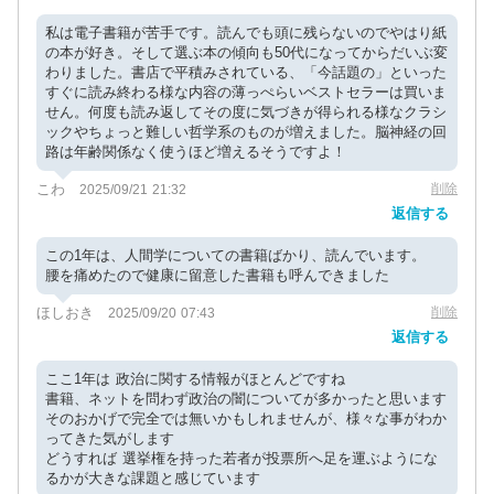
私は電子書籍が苦手です。読んでも頭に残らないのでやはり紙
の本が好き。そして選ぶ本の傾向も50代になってからだいぶ変
わりました。書店で平積みされている、「今話題の」といった
すぐに読み終わる様な内容の薄っぺらいベストセラーは買いま
せん。何度も読み返してその度に気づきが得られる様なクラシ
ックやちょっと難しい哲学系のものが増えました。脳神経の回
路は年齢関係なく使うほど増えるそうですよ！
こわ
削除
2025/09/21 21:32
返信する
この1年は、人間学についての書籍ばかり、読んでいます。
腰を痛めたので健康に留意した書籍も呼んできました
ほしおき
削除
2025/09/20 07:43
返信する
ここ1年は 政治に関する情報がほとんどですね
書籍、ネットを問わず政治の闇についてが多かったと思います
そのおかげで完全では無いかもしれませんが、様々な事がわか
ってきた気がします
どうすれば 選挙権を持った若者が投票所へ足を運ぶようにな
るかが大きな課題と感じています