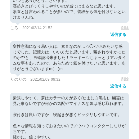
いつもありがとうございます。
寝起きとびっくりしやすいのが当てはまるなと思います。
素直とは言われることが多いので、普段から気を付けないとい
けませんね。
ころ
削除
2021/02/14 21:52
返信する
変性意識になり易い人は、素直なのか…△◯×△×みたいな感
じでした。記憶力は、いい方だと思います。騙されやすかった
のか⁉️?と、再確認出来ました！ラッキー♡ちょっとリアルタイ
ムな事もあったので、あらためて氣を付けたいと思います。あ
りがとうございますm(__)m
りのりの
削除
2021/02/09 09:32
返信する
緊張しやすく、夢はカラーの方が多く(たまに白黒も)。幽霊は
見た事ないですが何かの気配やマイナスな氣は感じ取れます。
寝付きは良いですか、寝起きが悪くビックリしやすいです。
色々な情報を知っておきたいのでノウハウコレクターになりが
ちです。
確かに、信じやすい。