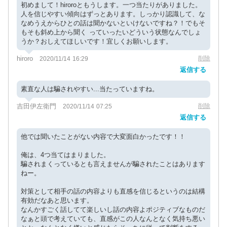
初めまして！hiroroともうします。一つ当たりがありました。
人を信じやすい傾向はずっとあります。しっかり認識して、な
なめうえからひとの話は聞かないといけないですね？！でもそ
もそも斜め上から聞く っていったいどういう状態なんでしょ
うか？おしえてほしいです！宜しくお願いします。
hiroro
削除
2020/11/14 16:29
返信する
素直な人は騙されやすい...当たっていますね。
吉田伊左衛門
削除
2020/11/14 07:25
返信する
他では聞いたことがない内容で大変面白かったです！！
俺は、4つ当てはまりました。
騙されまくっているとも言えませんが騙されたことはあります
ねー。
対策として相手の話の内容よりも直感を信じるというのは結構
有効だなあと思います。
なんかすごく話してて楽しいし話の内容よポジティブなものだ
なぁと頭で考えていても、直感がこの人なんとなく気持ち悪い