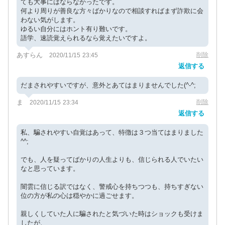
ても大事にはならなかったです。
何より周りが善良な方々ばかりなので相談すればまず詐欺に会
わない気がします。
ゆるい自分にはホント有り難いです。
語学、速読覚えられるなら覚えたいですよ。
あすらん
削除
2020/11/15 23:45
返信する
だまされやすいですが、意外とあてはまりませんでした(^-^;
ま
削除
2020/11/15 23:34
返信する
私、騙されやすい自覚はあって、特徴は３つ当てはまりました
^^;
でも、人を疑ってばかりの人生よりも、信じられる人でいたい
なと思っています。
闇雲に信じる訳ではなく、警戒心を持ちつつも、持ちすぎない
位の方が私の心は穏やかに過ごせます。
親しくしていた人に騙されたと気づいた時はショックも受けま
したが、