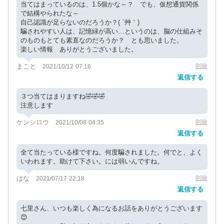
当てはまっているのは、1.5個かな～？ でも、仮想通貨関係
で結構やられたな～
自己認識が足らないのだろうか？( ´艸｀)
騙されやすい人は、記憶緑が高い…というのは、脳の仕組みそ
のものもとても素直なのだろうか？ とも思いました。
楽しい情報 ありがとうございました。
まこと
削除
2021/10/12 07:16
返信する
３つ当てはまりますね🤣🤣🤣
注意します
ケンシロウ
削除
2021/10/08 04:35
返信する
全て当たっている様ですね。何度騙されました。何でと、よく
いわれます。助けて下さい。には弱いんですね。
はな
削除
2021/07/17 22:18
返信する
七里さん、いつも楽しく為になるお話をありがとうございます
😊