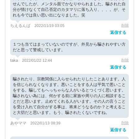
せんでしたが、メンタル面でかなりやられました。騙された自
分が情けなくて自己否定のカタマリに落ち入り、、、。が、そ
れも今では良い思い出になりました。笑
ちえるんば
削除
2022/11/19 03:05
返信する
１つも当てはまっていないのですが、外見から騙されやすい方
だと思って警戒しています。
taka
削除
2022/01/22 12:44
返信する
騙されたり、宗教関係に入らせられたりしたことあります。人
を信じられなくなります。悪いことをする人は平気で悪いこと
をする。騙してもへっちゃらな人がいるとつくづく思います。
騙されない為には、何かする前に家族や周りの人に相談するこ
とだと思います。止めてくれる人がいます。その人の言うこと
を受け入れて自分がする事は、将来どうなるのか？と考えるこ
と大切だと思います。もう、騙されたくないですね。
あやママ
削除
2022/01/13 08:39
返信する