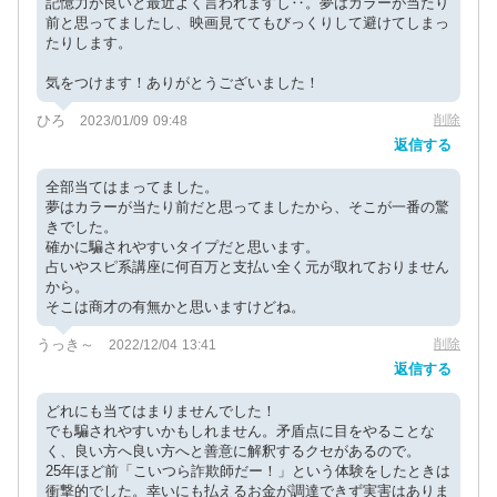
記憶力が良いと最近よく言われますし‥。夢はカラーが当たり
前と思ってましたし、映画見ててもびっくりして避けてしまっ
たりします。
気をつけます！ありがとうございました！
ひろ
削除
2023/01/09 09:48
返信する
全部当てはまってました。
夢はカラーが当たり前だと思ってましたから、そこが一番の驚
きでした。
確かに騙されやすいタイプだと思います。
占いやスピ系講座に何百万と支払い全く元が取れておりません
から。
そこは商才の有無かと思いますけどね。
うっき～
削除
2022/12/04 13:41
返信する
どれにも当てはまりませんでした！
でも騙されやすいかもしれません。矛盾点に目をやることな
く、良い方へ良い方へと善意に解釈するクセがあるので。
25年ほど前「こいつら詐欺師だー！」という体験をしたときは
衝撃的でした。幸いにも払えるお金が調達できず実害はありま