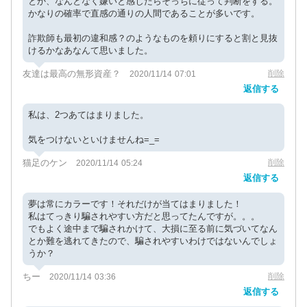
とか、なんとなく嫌いと感じたらそっちに従って判断をする。
かなりの確率で直感の通りの人間であることが多いです。
詐欺師も最初の違和感？のようなものを頼りにすると割と見抜
けるかなあなんて思いました。
友達は最高の無形資産？
削除
2020/11/14 07:01
返信する
私は、2つあてはまりました。
気をつけないといけませんね=_=
猫足のケン
削除
2020/11/14 05:24
返信する
夢は常にカラーです！それだけが当てはまりました！
私はてっきり騙されやすい方だと思ってたんですが。。。
でもよく途中まで騙されかけて、大損に至る前に気づいてなん
とか難を逃れてきたので、騙されやすいわけではないんでしょ
うか？
ちー
削除
2020/11/14 03:36
返信する