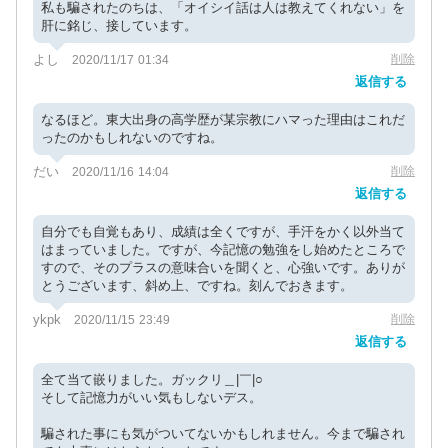
私も騙されたのちは、「オイシイ話は人は教えてくれない」を
肝に銘じ、接しています。
よし
削除
2020/11/17 01:34
返信する
なるほど。東大出身の高学歴が某宗教にハマった理由はこれだ
ったのかもしれないのですね。
だい
削除
2020/11/16 14:04
返信する
自分でも自覚もあり、成績は全くですが、手汗をかく以外当て
はまっていました。ですが、今記憶の勉強をし始めたところで
すので、そのプラスの意味合いを聞くと、心強いです。ありが
とうございます、斜め上、ですね。刻んでおきます。
ykpk
削除
2020/11/15 23:49
返信する
全て当て嵌りました。ガックリ＿|￣|○
そして記憶力がいい気もしないデス。
騙された事にも気がついてないかもしれません。今まで騙され