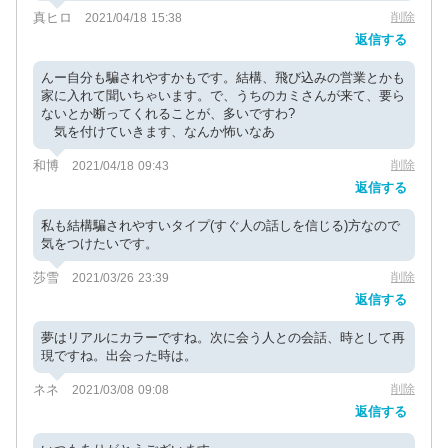
真ヒロ
削除
2021/04/18 15:38
返信する
んー自分も騙されやすかもです。結構、飛び込みの営業とかも
家に入れて聞いちゃいます。で、うちのカミさんが来て、要ら
ないとか断ってくれることが、多いですわ?
気を付けていきます、なんか怖いなあ
和博
削除
2021/04/18 09:43
返信する
私も結構騙されやすいタイプ(すぐ人の話しを信じる)方なので
気をつけたいです。
莎雪
削除
2021/03/26 23:39
返信する
夢はリアルにカラーですね。次に会う人との会話、時として再
現ですね。出会った時は。
ネネ
削除
2021/03/08 09:08
返信する