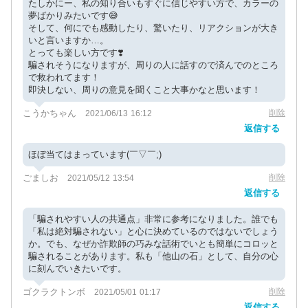
たしかにー、私の知り合いもすぐに信じやすい方で、カラーの
夢ばかりみたいです😅
そして、何にでも感動したり、驚いたり、リアクションが大き
いと言いますか…。
とっても楽しい方です❣️
騙されそうになりますが、周りの人に話すので済んでのところ
で救われてます！
即決しない、周りの意見を聞くこと大事かなと思います！
こうかちゃん
削除
2021/06/13 16:12
返信する
ほぼ当てはまっています(￣▽￣;)
ごましお
削除
2021/05/12 13:54
返信する
「騙されやすい人の共通点」非常に参考になりました。誰でも
「私は絶対騙されない」と心に決めているのではないでしょう
か。でも、なぜか詐欺師の巧みな話術でいとも簡単にコロッと
騙されることがあります。私も「他山の石」として、自分の心
に刻んでいきたいです。
ゴクラクトンボ
削除
2021/05/01 01:17
返信する