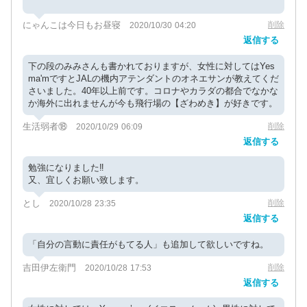
にゃんこは今日もお昼寝
削除
2020/10/30 04:20
返信する
下の段のみみさんも書かれておりますが、女性に対してはYes
ma'mですとJALの機内アテンダントのオネエサンが教えてくだ
さいました。40年以上前です。コロナやカラダの都合でなかな
か海外に出れませんが今も飛行場の【ざわめき】が好きです。
生活弱者⑱
削除
2020/10/29 06:09
返信する
勉強になりました‼️
又、宜しくお願い致します。
とし
削除
2020/10/28 23:35
返信する
「自分の言動に責任がもてる人」も追加して欲しいですね。
吉田伊左衛門
削除
2020/10/28 17:53
返信する