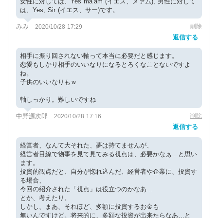
女性に対しては、Yes ma’am (イエス、メァム), 男性に対して
は、Yes, Sir (イエス、サー)です。
みみ
削除
2020/10/28 17:29
返信する
相手に振り回されない軸って本当に必要だと感じます。
恋愛もしかり相手のいいなりになるとろくなことないですよ
ね。
子供のいいなりもｗ
軸しっかり。難しいですね
中野源次郎
削除
2020/10/28 17:16
返信する
経営者、なんて大それた、夢は持てませんが、
経営者目線で物事を見て見てみる視点は、必要かなぁ…と思い
ます。
投資的観点だと、自分が惚れ込んだ、経営者や企業に、投資す
る場合、
今回の紹介された「視点」は役立つのかなあ…
とか、考えたり。
しかし、まあ、それほど、多額に投資するお金も
無いんですけど。将来的に、多額な投資が出来たらなあ…と