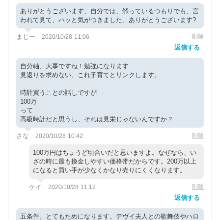
ありがとうございます、自分では、解っているつもりでも、言
われて見て、ハッと気がつきました、ありがとうございます?
まじー
削除
2020/10/28 11:06
返信する
自分軸、大事ですね！勉強になります
見返りを求めない、これ子育てとリンクします。
時計買うことの話しですが
100万
って
高級時計だと思うし、それは見栄じゃないんですか？
さな
削除
2020/10/28 10:42
100万円はちょうど頃合いだと思いますよ。なぜなら、い
ざの時に最も換金しやすい価格帯だからです。200万以上
になると買い手が少なくかなり売りにくくなります。
ケイ
削除
2020/10/28 11:12
返信する
五条件、とてもためになります。デヴイ夫人との歌舞伎やハロ