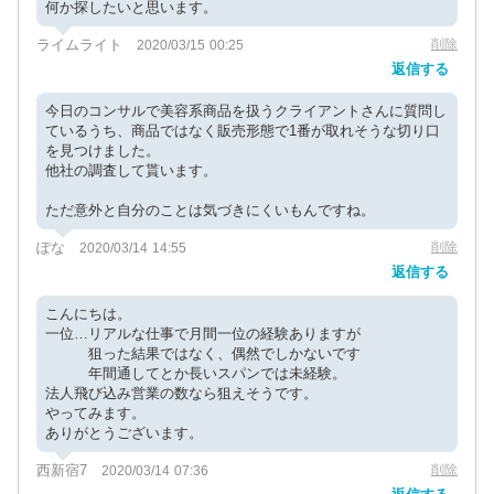
何か探したいと思います。
ライムライト
削除
2020/03/15 00:25
返信する
今日のコンサルで美容系商品を扱うクライアントさんに質問し
ているうち、商品ではなく販売形態で1番が取れそうな切り口
を見つけました。
他社の調査して貰います。
ただ意外と自分のことは気づきにくいもんですね。
ぽな
削除
2020/03/14 14:55
返信する
こんにちは。
一位…リアルな仕事で月間一位の経験ありますが
狙った結果ではなく、偶然でしかないです
年間通してとか長いスパンでは未経験。
法人飛び込み営業の数なら狙えそうです。
やってみます。
ありがとうございます。
西新宿7
削除
2020/03/14 07:36