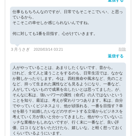
返信する
仕事ももちろんなのですが、日常でもそこそこでいい、と思っ
ているから、
そこそこの幸せしか感じられないんですね。
何に対しても1番を目指す、心がけていきます。
３月うさぎ
削除
2020/03/14 03:21
返信する
人がやっていることは、あまりしたくないです、昔から。
けれど、全て人と違うことをするのも、日常生活では、なかな
か難しかったりします。今は、四柱推命や風水など、先のこと
など、持って生まれた属性なども見るようになり、一番など、
人がしていないもので成果を出したいとは思ってました。が、
そんなに私は、強いパワーの属性（命式）の人ではないという
ことを知り、最近は、考えが変わりつつあります。私は、自分
でやっていくビジネスより、他が頑張れる、一番を目指す？幸
せを願う？結婚したいなどのサポートする立場からビジネスを
考えていく方が良いと分かってきました。他がやっていないニ
ッチな業種かもしれないですが、行く末に一番など、良い評
価、口コミなどをいただけたら、嬉しいな。と軽く想っておく
くらいでいるようにいます。