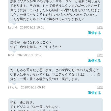
然的にワタシが№２のゼネラルマネージャーと名刺に刷り込ん
であります。その頃、もって偉そうにクレカのゴールドカード
偉そうに持っていましたから結構いい思いもさせていただきま
した。一番じゃなくても2番もいいもんだなと思っています。
こんな風だからネトビズで騙されるんですかねえ？
kyon4
削除
2020/03/13 10:01
返信する
自分が一番になれるところ？
先ず、自分を知ることでしょうか？
hide
削除
2020/03/13 09:59
返信する
おっしゃる通りだと思います。どの世界でも2位の人を覚えて
いる人は中々いないですね。マニアックでなければ、、、。自
分が（一番）勝てる場所を見つけて実行します。
けんた
削除
2020/03/13 09:16
返信する
私も一番が好き。
でもビジネスでは一番になれない。