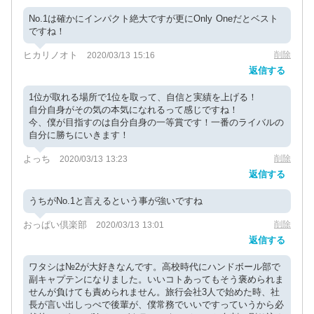
No.1は確かにインパクト絶大ですが更にOnly Oneだとベスト
ですね！
ヒカリノオト
削除
2020/03/13 15:16
返信する
1位が取れる場所で1位を取って、自信と実績を上げる！
自分自身がその気の本気になれるって感じですね！
今、僕が目指すのは自分自身の一等賞です！一番のライバルの
自分に勝ちにいきます！
よっち
削除
2020/03/13 13:23
返信する
うちがNo.1と言えるという事が強いですね
おっぱい倶楽部
削除
2020/03/13 13:01
返信する
ワタシは№2が大好きなんです。高校時代にハンドボール部で
副キャプテンになりました。いいコトあってもそう褒められま
せんが負けても責められません。旅行会社3人で始めた時、社
長が言い出しっぺで後輩が、僕常務でいいですっていうから必