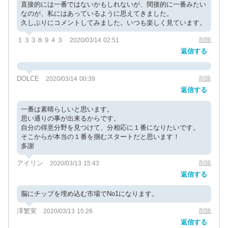
直接的には一番ではないかもしれないが、間接的に一番みたい
なのが、私にはあっているように思えてきました。
久しぶりにコメントしてみました。いつも楽しく見ています。
１３３８９４３
削除
2020/03/14 02:51
返信する
DOLCE
削除
2020/03/14 00:39
返信する
一番は素晴らしいと思います。
思い通りの事が出来るからです。
自分の得意分野を見つけて、分相応に１番になりたいです。
そこからが本当の１番を掴むスタートだと思います！
多謝
アイリン
削除
2020/03/13 15:43
返信する
脳にチップを埋め込む市場でNo1になります。
澤繁実
削除
2020/03/13 15:26
返信する