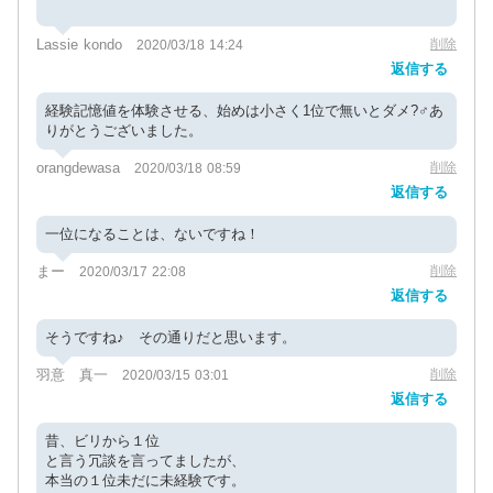
Lassie kondo
削除
2020/03/18 14:24
返信する
経験記憶値を体験させる、始めは小さく1位で無いとダメ?‍♂️あ
りがとうございました。
orangdewasa
削除
2020/03/18 08:59
返信する
一位になることは、ないですね！
まー
削除
2020/03/17 22:08
返信する
そうですね♪ その通りだと思います。
羽意 真一
削除
2020/03/15 03:01
返信する
昔、ビリから１位
と言う冗談を言ってましたが、
本当の１位未だに未経験です。