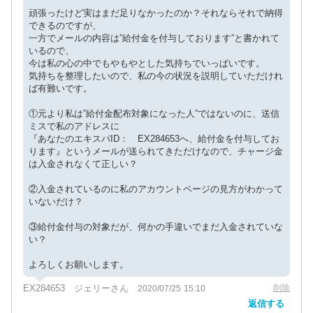
頑張ったけど実はまだ足りなかったのか？それならそれで納得
できるのですが、
一方でメールの内容は”給付金を付与しております”と書かれて
いるので、
今は私の心の中でもやもやとした気持ちでいっぱいです。
気持ちを整理したいので、私の今の状況を説明していただけれ
ば有難いです。
①元より私は”給付金配布対象になった人”ではないのに、送信
ミスで私のアドレスに
『あなたのエキスパID： EX284653へ、給付金を付与してお
ります』というメールが送られてきただけなので、チャージ金
は入金されなくて正しい？
②入金されているのに私のアカウントページの見方がわかって
いないだけ？
③給付金付与の対象だが、何かの手違いでまだ入金されていな
い？
よろしくお願いします。
EX284653 ジェリーさん
削除
2020/07/25 15:10
返信する