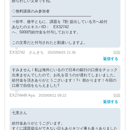
紛らわしい文章ですね。
◇無料講座のみ参加者
━━━━━━━━━━━━━━━━━━━━━
⇒前半、後半ともに、課題を 7割 提出している方へ給付
あなたのエキスパID： EX32742
へ、5000円給付金を付与しております。
この文章だと付与されたと勘違いしますよ。
EX32742 さんきち
削除
2020/09/25 21:36
返信する
すみません！私は海外にいるので日本の銀行の口座をチェック
出来ませんでしたので、お礼を言うのが遅れてしまいました。
給付金を頂きありがとうございます！?‍♀️ 助かります！今回の
口座で自信をもらえました?
EX274449 Aya
削除
2020/08/11 09:22
返信する
七里さん
給付金ありがとうございます。
すぐに課題提出ができない日もありキツイ事も多々ありました