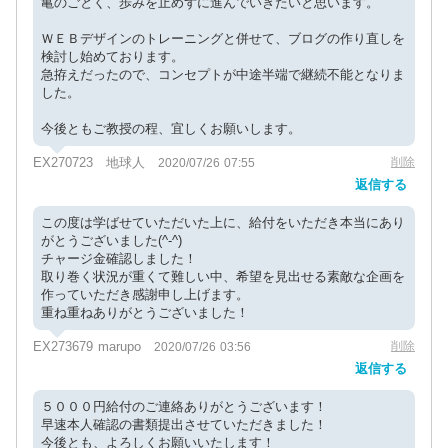
亀のごとく、歩みを止めずに進んでいきたいと思います。
ＷＥＢデザインのトレーニングと併せて、ブログの作り直しを
検討し始めております。
急拵えだったので、コンセプトが中途半端で継続不能となりま
した。
今後ともご教授の程、宜しくお願いします。
EX270723 地球人
削除
2020/07/26 07:55
返信する
この度は学ばせていただいた上に、給付をいただき本当にあり
がとうございました(^-^)
チャージ金確認しました！
取り巻く状況が重くて難しい中、希望を見出せる素敵な企画を
作っていただき感謝申し上げます。
重ね重ねありがとうございました！
EX273679 marupo
削除
2020/07/26 03:56
返信する
５０００円給付のご連絡ありがとうございます！
早速本人確認の書類提出させていただきました！
今後とも、よろしくお願いいたします！