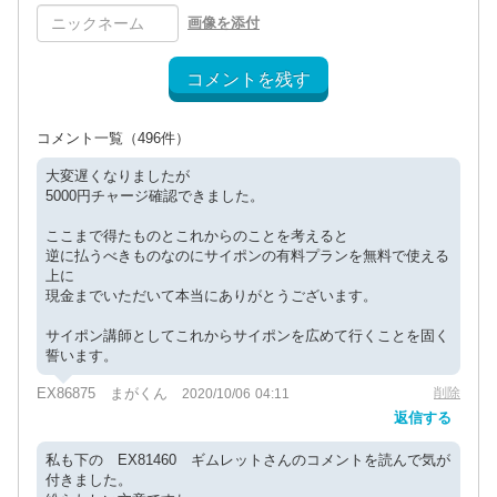
画像を添付
コメントを残す
コメント一覧
（496件）
大変遅くなりましたが
5000円チャージ確認できました。
ここまで得たものとこれからのことを考えると
逆に払うべきものなのにサイポンの有料プランを無料で使える
上に
現金までいただいて本当にありがとうございます。
サイポン講師としてこれからサイポンを広めて行くことを固く
誓います。
EX86875 まがくん
削除
2020/10/06 04:11
返信する
私も下の EX81460 ギムレットさんのコメントを読んで気が
付きました。