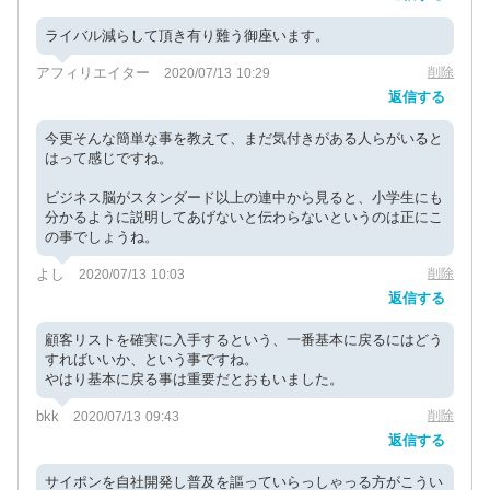
ライバル減らして頂き有り難う御座います。
アフィリエイター
削除
2020/07/13 10:29
返信する
今更そんな簡単な事を教えて、まだ気付きがある人らがいると
はって感じですね。
ビジネス脳がスタンダード以上の連中から見ると、小学生にも
分かるように説明してあげないと伝わらないというのは正にこ
の事でしょうね。
よし
削除
2020/07/13 10:03
返信する
顧客リストを確実に入手するという、一番基本に戻るにはどう
すればいいか、という事ですね。
やはり基本に戻る事は重要だとおもいました。
bkk
削除
2020/07/13 09:43
返信する
サイポンを自社開発し普及を謳っていらっしゃっる方がこうい