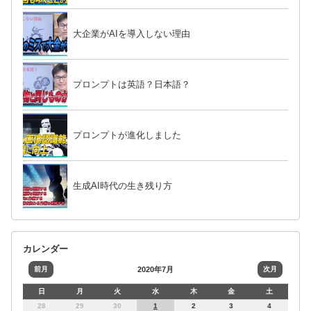
大企業がAIを導入しない理由
プロンプトは英語？日本語？
プロンプトが進化しました
生成AI時代の生き残り方
カレンダー
前月
2020年7月
次月
日
月
火
水
木
金
土
28
29
30
1
2
3
4