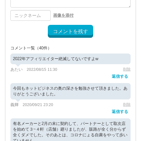
画像を添付
コメントを残す
コメント一覧
（40件）
2022年アフィリエイター絶滅してないですよw
あたい
削除
2022/08/15 11:30
返信する
今回もネットビジネスの奥の深さを勉強させて頂きました。あ
りがとうございました。
義輝
削除
2020/09/21 23:20
返信する
有名メーカーと2月の末に契約して、パートナーとして取次店
を始めて３~４軒（店舗）廻りましたが、販路が全く分からず
全くダメでした。そのあとは、コロナにょる自粛をやって歩い
ていません。