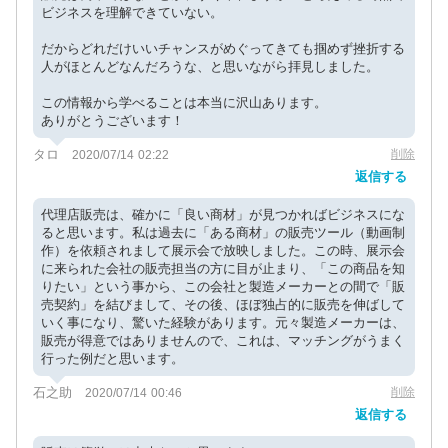
ビジネスを理解できていない。
だからどれだけいいチャンスがめぐってきても掴めず挫折する
人がほとんどなんだろうな、と思いながら拝見しました。
この情報から学べることは本当に沢山あります。
ありがとうございます！
タロ
削除
2020/07/14 02:22
返信する
代理店販売は、確かに「良い商材」が見つかればビジネスにな
ると思います。私は過去に「ある商材」の販売ツール（動画制
作）を依頼されまして展示会で放映しました。この時、展示会
に来られた会社の販売担当の方に目が止まり、「この商品を知
りたい」という事から、この会社と製造メーカーとの間で「販
売契約」を結びまして、その後、ほぼ独占的に販売を伸ばして
いく事になり、驚いた経験があります。元々製造メーカーは、
販売が得意ではありませんので、これは、マッチングがうまく
行った例だと思います。
石之助
削除
2020/07/14 00:46
返信する