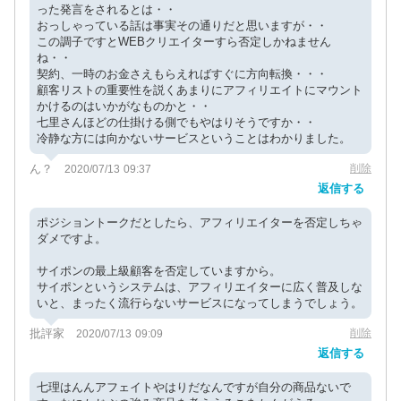
った発言をされるとは・・
おっしゃっている話は事実その通りだと思いますが・・
この調子ですとWEBクリエイターすら否定しかねません
ね・・
契約、一時のお金さえもらえればすぐに方向転換・・・
顧客リストの重要性を説くあまりにアフィリエイトにマウント
かけるのはいかがなものかと・・
七里さんほどの仕掛ける側でもやはりそうですか・・
冷静な方には向かないサービスということはわかりました。
ん？
削除
2020/07/13 09:37
返信する
ポジショントークだとしたら、アフィリエイターを否定しちゃ
ダメですよ。
サイポンの最上級顧客を否定していますから。
サイポンというシステムは、アフィリエイターに広く普及しな
いと、まったく流行らないサービスになってしまうでしょう。
批評家
削除
2020/07/13 09:09
返信する
七理はんんアフェイトやはりだなんですが自分の商品ないで