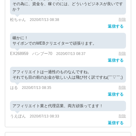
その為に、資金を、稼ぐのには、どういうビジネスが良いです
か？
松ちゃん
削除
2020/07/13 08:38
返信する
確かに！
サイポンでのWEBクリエイターで頑張ります。
EX268959 バンブー70
削除
2020/07/13 08:37
返信する
アフィリエイトは一過性のものなんですね。
それでも目の前のお金が欲しい人は飛び付く訳ですね(￣▽￣;)
はる
削除
2020/07/13 08:35
返信する
アフィリエイト業と代理店業、両方頑張ってます！
うえぽん
削除
2020/07/13 08:33
返信する