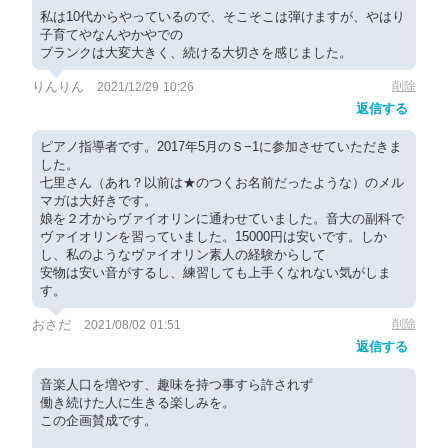
私は10代からやっているので、そこそこは弾けますが、やはり
子育てやなんやかやでの
ブランクは大変大きく、続ける大切さを感じました。
りんりん
削除
2021/12/29 10:26
返信する
ピアノ指導者です。2017年5月のＳ−1に参加させていただきま
した。
七里さん（あれ？以前は★のつくお名前だったような）のメル
マガは大好きです。
娘を２才からヴァイオリンに通わせていました。音大の副科で
ヴァイオリンを習っていました。15000円は安いです。しか
し、私のようなヴァイオリン素人の経験からして
安物は安い音がするし、練習しても上手くなれない気がしま
す。
おさだ
削除
2021/08/02 01:51
返信する
音楽人口を増やす、趣味を持つ事すら許されず
働き続けた人に生きる楽しみを。
この企画賛成です。