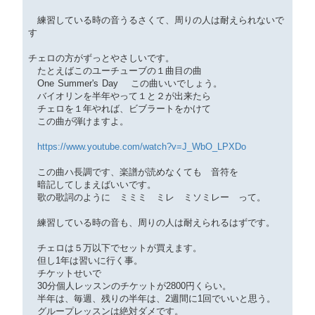
練習している時の音うるさくて、周りの人は耐えられないで
す
チェロの方がずっとやさしいです。
たとえばこのユーチューブの１曲目の曲
One Summer's Day この曲いいでしょう。
バイオリンを半年やって１と２が出来たら
チェロを１年やれば、ビブラートをかけて
この曲が弾けますよ。
https://www.youtube.com/watch?v=J_WbO_LPXDo
この曲ハ長調です、楽譜が読めなくても 音符を
暗記してしまえばいいです。
歌の歌詞のように ミミミ ミレ ミソミレー って。
練習している時の音も、周りの人は耐えられるはずです。
チェロは５万以下でセットが買えます。
但し1年は習いに行く事。
チケットせいで
30分個人レッスンのチケットが2800円くらい。
半年は、毎週、残りの半年は、2週間に1回でいいと思う。
グループレッスンは絶対ダメです。