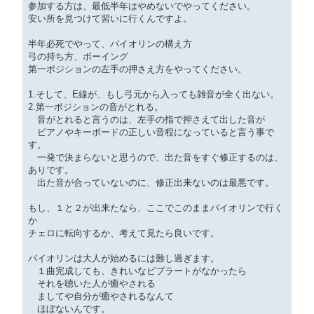
参加する方は、最低半年はやめないでやってください。
安い所を見つけて習いに行くんですよ。
半年必死でやって、バイオリンの構え方
弓の持ち方、ボーイング
第一ポジションの左手の押さえ方をやってください。
1.そして、E線が、もし弓元から入っても雑音が全く出ない。
2.第一ポジションの音がとれる。
音がとれると言うのは、左手の指で押さえて出した音が
ピアノやキーボードの正しい音程になっていると言う事で
す。
一発で決まらないと思うので、出た音をすぐ修正するのは、
ありです。
出た音が合っていないのに、修正出来ないのは最悪です。
もし、１と２が出来たなら、ここでこのままバイオリンで行く
か
チェロに転向するか、考えて見たら良いです。
バイオリンは大人が始めるには難し過ぎます。
１曲完成しても、きれいなビブラートがなかったら
それを聴いた人が癒やされる
ましてや自分が癒やされるなんて
ほぼないんです。