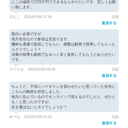
にこの値段で1万5千円でできるならやりたいです。宜しくお願
い致します。
ぴんこ
削除
2021/07/09 13:16
返信する
面白い企画ですが
地方在住なので参加は見送ります。
機材を適価で提供してもらい、調整は動画で指導してもらった
らどうでしょう？
演奏の指導も動画でなるべく安く提供してもらうとありがたい
です。
マイケル
削除
2021/07/09 09:35
返信する
ちょうど、子供にバイオリンを習わせたいと思っていた矢先に
こちらの動画を拝見しました。
地方に住んでいるのでオンラインで習えるのでしたら、ぜひと
も！と思ったのですが、
足を運ばないとダメでしょうか？
みーな
削除
2021/07/09 01:43
返信する