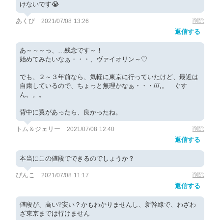
けないです😭
あくび
削除
2021/07/08 13:26
返信する
あ～～～っ、…残念です～！
始めてみたいなぁ・・・、ヴァイオリン～♡
でも、２～３年前なら、気軽に東京に行っていたけど、最近は
自粛しているので、ちょっと無理かなぁ・・・///,。 ぐす
ん。。。
背中に翼があったら、良かったね。
トム＆ジェリー
削除
2021/07/08 12:40
返信する
本当にこの値段でできるのでしょうか？
ぴんこ
削除
2021/07/08 11:17
返信する
値段が、高い❔安い？かもわかりませんし、新幹線で、わざわ
ざ東京までは行けません