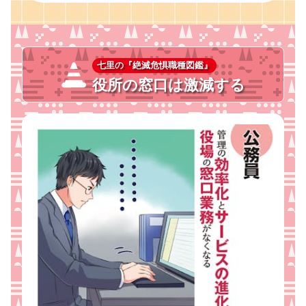
七里の『絶滅危惧職種図鑑』
役所の窓口は激減する